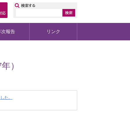
ップ
年次報告
リンク
7年）
ました。