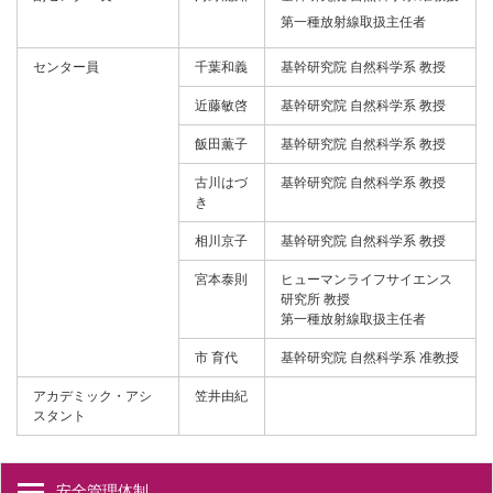
第一種放射線取扱主任者
センター員
千葉和義
基幹研究院 自然科学系 教授
近藤敏啓
基幹研究院 自然科学系 教授
飯田薫子
基幹研究院 自然科学系 教授
古川はづ
基幹研究院 自然科学系 教授
き
相川京子
基幹研究院 自然科学系 教授
宮本泰則
ヒューマンライフサイエンス
研究所 教授
第一種放射線取扱主任者
市 育代
基幹研究院 自然科学系 准教授
アカデミック・アシ
笠井由紀
スタント
安全管理体制