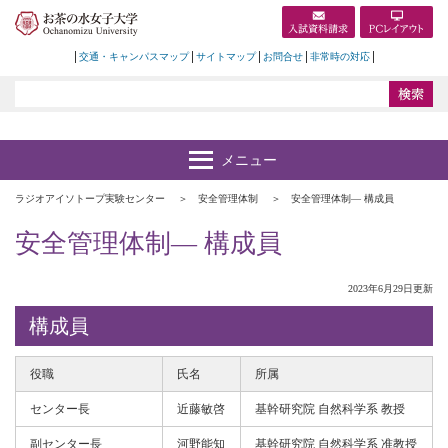
交通・キャンパスマップ
サイトマップ
お問合せ
非常時の対応
ラジオアイソトープ実験センター
安全管理体制
安全管理体制― 構成員
安全管理体制― 構成員
2023年6月29日更新
構成員
役職
氏名
所属
センター長
近藤敏啓
基幹研究院 自然科学系 教授
副センター長
河野能知
基幹研究院 自然科学系 准教授