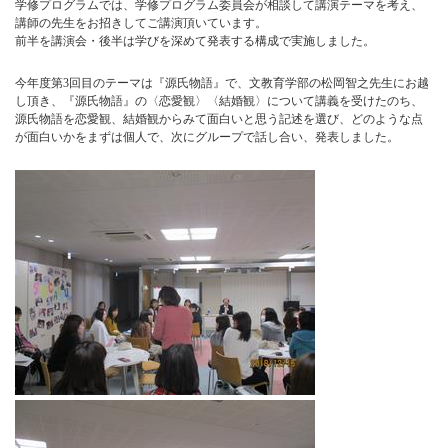
学修プログラムでは、学修プログラム委員会が相談して講演テーマを考え、
講師の先生をお招きしてご講演頂いています。
前半を講演会・後半は学びを深めて発表する構成で実施しました。
今年度第3回目のテーマは『源氏物語』で、文教育学部の松岡智之先生にお越
し頂き、『源氏物語』の〈恋愛観〉〈結婚観〉について講義を受けたのち、
源氏物語を恋愛観、結婚観からみて面白いと思う記述を選び、どのような点
が面白いかをまずは個人で、次にグループで話し合い、発表しました。