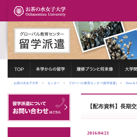
お茶の水女子大学
>
センター
>
グローバル教育センター(留学派遣)
>
News＆To
【配布資料】長期交換
2016/04/21