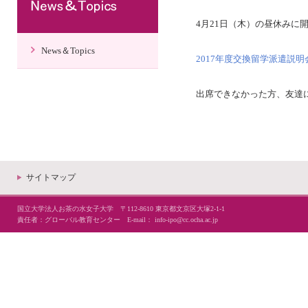
4月21日（木）の昼休みに
News＆Topics
2017年度交換留学派遣説
出席できなかった方、友達に
サイトマップ
国立大学法人お茶の水女子大学 〒112-8610 東京都文京区大塚2-1-1
責任者：グローバル教育センター E-mail：
info-ipo@cc.ocha.ac.jp