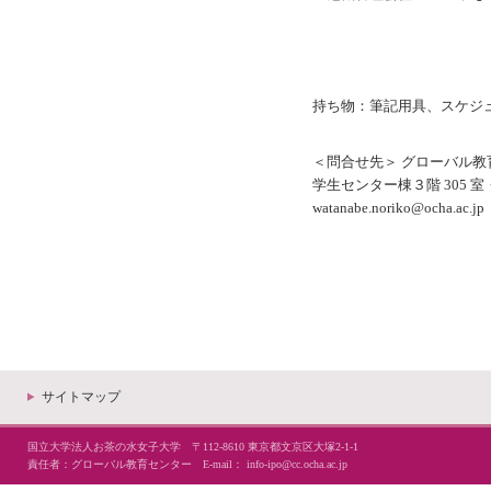
持ち物：筆記用具、スケジ
＜問合せ先＞ グローバル教
学生センター棟３階 305 
watanabe.noriko@ocha.ac.jp
サイトマップ
国立大学法人お茶の水女子大学 〒112-8610 東京都文京区大塚2-1-1
責任者：グローバル教育センター E-mail：
info-ipo@cc.ocha.ac.jp