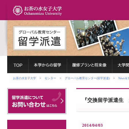
お茶の水女子大学
>
センター
>
グローバル教育センター(留学派遣)
>
News＆To
『交換留学派遣生 
2014/04/03