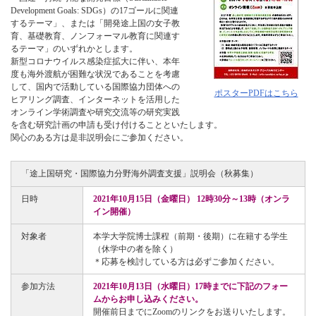
Development Goals: SDGs）の17ゴールに関連
するテーマ」、または「開発途上国の女子教
育、基礎教育、ノンフォーマル教育に関連す
るテーマ」のいずれかとします。
新型コロナウイルス感染症拡大に伴い、本年
度も海外渡航が困難な状況であることを考慮
して、国内で活動している国際協力団体への
ポスターPDFはこちら
ヒアリング調査、インターネットを活用した
オンライン学術調査や研究交流等の研究実践
を含む研究計画の申請も受け付けることといたします。
関心のある方は是非説明会にご参加ください。
「途上国研究・国際協力分野海外調査支援」説明会（秋募集）
日時
2021年10月15日（金曜日） 12時30分～13時（オンラ
イン開催）
対象者
本学大学院博士課程（前期・後期）に在籍する学生
（休学中の者を除く）
＊応募を検討している方は必ずご参加ください。
参加方法
2021年10月13日（水曜日）17時までに下記のフォー
ムからお申し込みください。
開催前日までにZoomのリンクをお送りいたします。