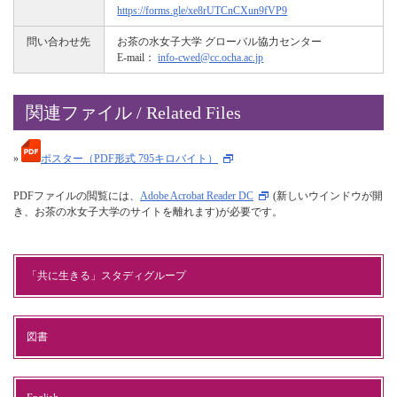
https://forms.gle/xe8rUTCnCXun9fVP9
問い合わせ先
お茶の水女子大学 グローバル協力センター
E-mail：
info-cwed@cc.ocha.ac.jp
関連ファイル / Related Files
»
ポスター（PDF形式 795キロバイト）
PDFファイルの閲覧には、
Adobe Acrobat Reader DC
(新しいウインドウが開
き、お茶の水女子大学のサイトを離れます)が必要です。
「共に生きる」スタディグループ
図書