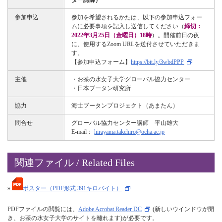
参加申込
参加を希望されるかたは、以下の参加申込フォー
ムに必要事項を記入し送信してください（
締切：
2022年3月25日（金曜日）18時
）。開催前日の夜
に、使用するZoom URLを送付させていただきま
す。
【参加申込フォーム】
https://bit.ly/3wbdPPP
主催
・お茶の水女子大学グローバル協力センター
・日本ブータン研究所
協力
海士ブータンプロジェクト（あまたん）
問合せ
グローバル協力センター講師 平山雄大
E-mail：
hirayama.takehiro@ocha.ac.jp
関連ファイル / Related Files
»
ポスター（PDF形式 391キロバイト）
PDFファイルの閲覧には、
Adobe Acrobat Reader DC
(新しいウインドウが開
き、お茶の水女子大学のサイトを離れます)が必要です。