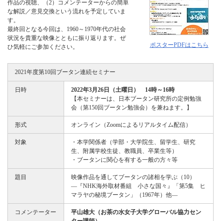
作品の視聴、（2）コメンテーターからの簡単
な解説／意見交換という流れを予定していま
す。
最終回となる今回は、1960～1970年代の社会
状況を貴重な映像とともに振り返ります。ぜ
ポスターPDFはこちら
ひ気軽にご参加ください。
2021年度第10回ブータン連続セミナー
日時
2022年3月26日（土曜日） 14時～16時
【本セミナーは、日本ブータン研究所の定例勉強
会（第150回ブータン勉強会）を兼ねます。】
形式
オンライン（Zoomによるリアルタイム配信）
対象
・本学関係者（学部・大学院生、留学生、研究
生、附属学校生徒、教職員、卒業生等）
・ブータンに関心を有する一般の方々等
題目
映像作品を通してブータンの諸相を学ぶ（10）
―『NHK海外取材番組 小さな国々』「第5集 ヒ
マラヤの秘境ブータン」（1967年）他―
コメンテーター
平山雄大（お茶の水女子大学グローバル協力セン
ター講師）