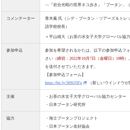
―『岩合光昭の世界ネコ歩き』「ブータン」（20
コメンテーター
青木薫 氏（シデ・ブータン・ツアーズ＆トレ
語学校校長）
＋平山雄大（お茶の水女子大学グローバル協
参加申込
参加を希望されるかたは、以下の参加申込フ
さい（
締切：2022年10月7日（金曜日）18時
）
を送付させていただきます。
【参加申込フォーム】
https://bit.ly/30SQ5Fq
（新しいウインドウが
主催
・お茶の水女子大学グローバル協力センター
・日本ブータン研究所
協力
・海士ブータンプロジェクト
・日本ブータン友好協会