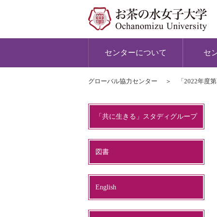
センターについて
セ
グローバル協力センター
「2022年
「共に生きる」スタディグループ
図書
English