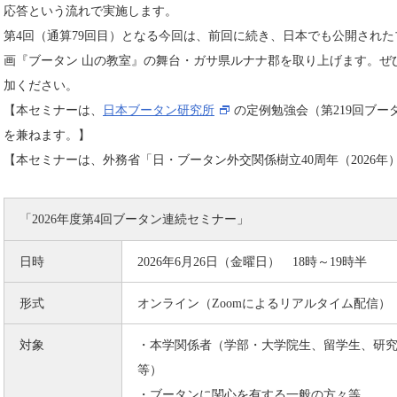
応答という流れで実施します。
第4回（通算79回目）となる今回は、前回に続き、日本でも公開された
画『ブータン 山の教室』の舞台・ガサ県ルナナ郡を取り上げます。ぜ
加ください。
【本セミナーは、
日本ブータン研究所
の定例勉強会（第219回ブー
を兼ねます。】
【本セミナーは、外務省「日・ブータン外交関係樹立40周年（2026
「2026年度第4回ブータン連続セミナー」
日時
2026年6月26日（金曜日） 18時～19時半
形式
オンライン（Zoomによるリアルタイム配信）
対象
・本学関係者（学部・大学院生、留学生、研
等）
・ブータンに関心を有する一般の方々等