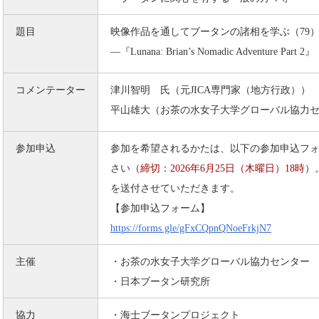
題目
映像作品を通してブータンの諸相を学ぶ（79
―『Lunana: Brian’s Nomadic Adventure P
コメンテーター
津川智明 氏（元JICA専門家（地方行政））
平山雄大（お茶の水女子大学グローバル協力
参加申込
参加を希望されるかたは、以下の参加申込フ
さい（
締切：2026年6月25日（木曜日）18時
）
を送付させていただきます。
【参加申込フォーム】
https://forms.gle/gFxCQpnQNoeFrkjN7
主催
・お茶の水女子大学グローバル協力センター
・日本ブータン研究所
協力
・海士ブータンプロジェクト