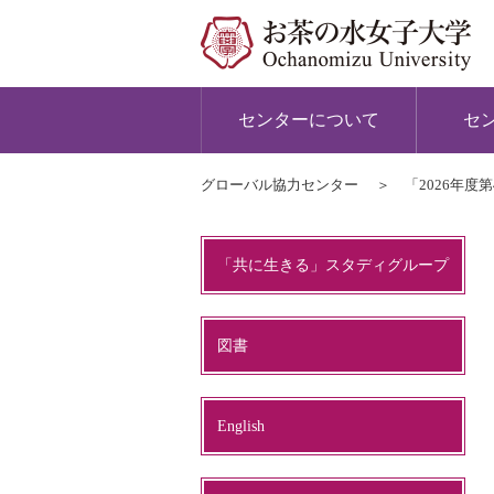
センターについて
セ
グローバル協力センター
「2026年
「共に生きる」スタディグループ
図書
English