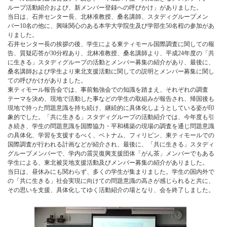
ループ活動紹介および、新メンバー登録への呼びかけ」がありました。
当日は、石井センター長、北林准教授、桑名講師、スタディグループメン
バー10名の他に、興味関心のある本学大学院生及び学部生50名程の参加があ
りました。
石井センター長の挨拶の後、学生による東ティモール国際調査に関しての報
告、質疑応答が30分程あり、北林准教授、桑名講師より、平成24年度の「共
に生きる」スタディグループの活動とメンバー募集の紹介があり、最後に、
桑名講師および学生より東北支援活動に関しての説明とメンバー募集に関し
ての呼びかけがありました。
東ティモール報告会では、事前勉強会での知識を踏まえ、それぞれの調査
テーマを決め、現地で活動した事などの学生の取組みが報告され、帰国後も
現地で持った問題意識を持ち続け、継続的に具体化しようとしている姿が印
象的でした。「共に生きる」スタディグループの活動紹介では、今年度も引
き続き、学生の問題意識を国際協力・平和構築の現場の調査を通じ問題意識
の具体化、学習を支援するべく、ベトナム、フィリピン、東ティモールでの
国際調査が行われる計画などが紹介され、最後に、「共に生きる」スタディ
グループメンバーで、学内の震災復興支援団体「がん茶」メンバーでもある
学生による、東北被災地支援活動及びメンバー募集の紹介がありました。
当日は、昼休みにも関わらず、多くの学生が集まりました。学生の国内外で
の「共に生きる」社会実現に向けての問題意識の高さが感じられると共に、
その思いを支援、具体化してゆく活動紹介の場となり、会を終了しました。