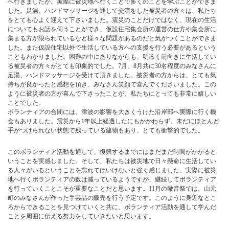
へ行きましたが、実際に被災地へ行くことで多くのことを学ぶことができま
した。足湯、ハンドマッサージを通して交流をした被災者の方々は、私たち
をとても心よく迎えて下さいました。震災のことだけではなく、現在の生活
についてもお話を伺うことができ、仮設住宅集会所の運営の仕方や集会所に
集まる方が限られているなど様々な問題があるのだと気がつくことができま
した。また仮設住宅以外で生活している方への支援を行う必要があるという
こともわかりました。困難の中にありながらも、明るく前向きに生活してい
る被災者の方々がとても印象的でした。7月、8月共に30名程度のみなさんに
足湯、ハンドマッサージを受けて頂きました。被災者の方からは、とても気
持ちが良かったと感想を頂き、みなさん笑顔で喜んでくださいました。この
ように被災者の方が喜んで下さったことが、私たちにとっても非常に嬉しい
ことでした。
ボランティアの合間には、津波の影響を大きくうけた沿岸部へ実際に行く機
会もありました。震災から1年以上経過したにもかかわらず、未だにほとんど
手がつけられない状態で残っている建物もあり、とても衝撃的でした。
このボランティア活動を通して、復興するまでにはまだまだ時間がかかると
いうことを実感しました。そして、私たちは被災地で日々懸命に生活してい
る人々がいるということを忘れてはいけないと強く感じました。実際に被災
地へ行くボランティアの数は減っているようですが、継続してボランティア
を行っていくことこそが重要なことだと思います。11月の徽音祭では、山元
町のみなさんが作った手芸品の販売を行う予定です。このように身近なとこ
ろからできることを見つけていくと共に、ボランティア活動を通して学んだ
ことを周囲に伝える努力をしていきたいと思います。