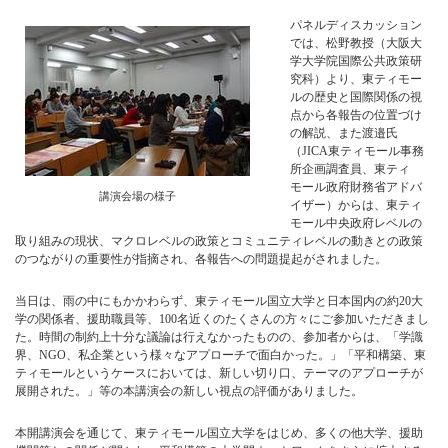
パネルディスカッション
では、松野教授（大阪大
学大学院国際公共政策研
究科）より、東ティモー
ルの歴史と国際関係の視
点から各報告の位置づけ
の解説、また渡邉氏
（JICA東ティモール事務
所企画調査員、東ティ
モール政府財務省アドバ
講演会場の様子
イザー）からは、東ティ
モール中央政府レベルの
取り組みの現状、マクロレベルの政策とコミュニティレベルの動きとの政策
のつながりの重要性が指摘され、各報告への問題提起がされました。
当日は、雨の中にもかかわらず、東ティモール国立大学と日本国内の約20大
学の関係者、援助職員等、100名近くのたくさんの方々にご参加いただきまし
た。時間の制約上十分な議論は行えなかったものの、参加者からは、「学識
界、NGO、私企業という様々なアプローチで面白かった。」「平和構築、東
ティモールというケースにおいては、新しい切り口、テーマのアプローチが
展開された。」等の本講演会の新しい視点の評価がありました。
本開講演会を通じて、東ティモール国立大学をはじめ、多くの他大学、援助