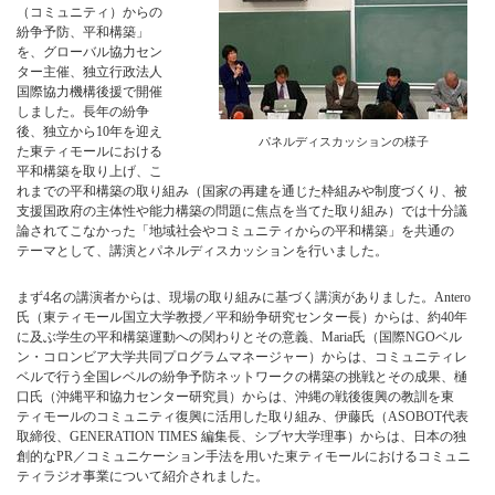
（コミュニティ）からの
紛争予防、平和構築」
を、グローバル協力セン
ター主催、独立行政法人
国際協力機構後援で開催
しました。長年の紛争
後、独立から10年を迎え
パネルディスカッションの様子
た東ティモールにおける
平和構築を取り上げ、こ
れまでの平和構築の取り組み（国家の再建を通じた枠組みや制度づくり、被
支援国政府の主体性や能力構築の問題に焦点を当てた取り組み）では十分議
論されてこなかった「地域社会やコミュニティからの平和構築」を共通の
テーマとして、講演とパネルディスカッションを行いました。
まず4名の講演者からは、現場の取り組みに基づく講演がありました。Antero
氏（東ティモール国立大学教授／平和紛争研究センター長）からは、約40年
に及ぶ学生の平和構築運動への関わりとその意義、Maria氏（国際NGOベル
ン・コロンビア大学共同プログラムマネージャー）からは、コミュニティレ
ベルで行う全国レベルの紛争予防ネットワークの構築の挑戦とその成果、樋
口氏（沖縄平和協力センター研究員）からは、沖縄の戦後復興の教訓を東
ティモールのコミュニティ復興に活用した取り組み、伊藤氏（ASOBOT代表
取締役、GENERATION TIMES 編集長、シブヤ大学理事）からは、日本の独
創的なPR／コミュニケーション手法を用いた東ティモールにおけるコミュニ
ティラジオ事業について紹介されました。