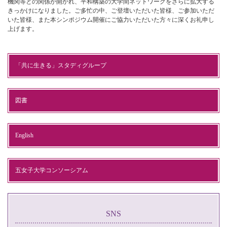
機関等との関係が開かれ、平和構築の大学間ネットワークをさらに拡大する
きっかけになりました。ご多忙の中、ご登壇いただいた皆様、ご参加いただ
いた皆様、また本シンポジウム開催にご協力いただいた方々に深くお礼申し
上げます。
「共に生きる」スタディグループ
図書
English
五女子大学コンソーシアム
SNS