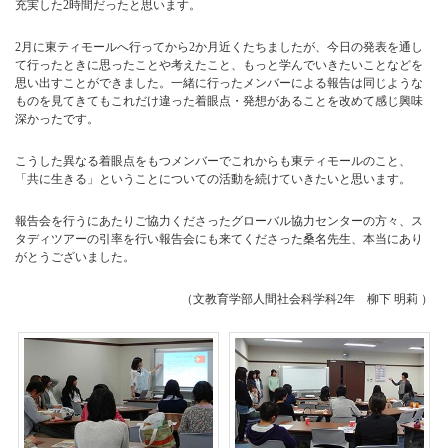
充実した2時間だったと思います。
2月に東ティモールへ行ってから2か月近くたちましたが、今日の発表を通し
て行ったときに思ったことや考えたこと、もっと学んでいきたいことなどを
思い出すことができました。一緒に行ったメンバーによる報告は同じような
ものを見てきてもこれだけ違った着眼点・発想があることを改めて感じ興味
深かったです。
こうした異なる着眼点をもつメンバーでこれからも東ティモールのこと、
「共に生きる」ということについての活動を続けていきたいと思います。
報告会を行うにあたりご協力くださったグローバル協力センターの方々、ス
タディツアーの引率を行い報告会にも来てくださった桑名先生、本当にあり
がとうございました。
（文教育学部人間社会科学科2年 柳下 明莉 ）