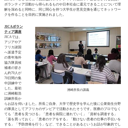
ボランティア活動から得られるものや日本社会に還元できることについて理
解を深めると同時に、同じ関心を持つ大学生が意見交換を通じてネットワー
クを作ることを目的に実施されました。
JICAボラン
ティア講座
JICAでは、
アジアやア
フリカ諸国
へ派遣予定
の青年海外
協力隊員候
補者の皆さ
ん約70人が
70日間の集
中訓練中で
した。最初
洲崎所長の講義
に洲崎毅浩
訓練所長か
らお話を伺いました。所長ご自身、大学で歴史学を学んだ後に公衆衛生分野
の隊員としてアフリカのザンビアで活動されたそうです。医療のプロでなく
ても「患者を見つける」「患者を病院に連れていく」「資材を調達する」
「薬を買っておく」「患者のケアをする」「動けない患者の仕事の手伝いを
する」「予防啓発を行う」など、できることがあるというお話が印象的でし