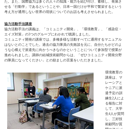
た。また、国際協力は多くの人々の知識・能力を結び付け、蓄積し、発展さ
せる「行動学」であるということや、日本一国だけが平和で繁栄するという
考え方が通用しない世界の現状についてのお話も考えさせられました。
協力活動手法講座
協力活動手法の講義は、「コミュニティ開発」、「環境教育」、「感染症・
エイズ対策」の3つのグループにわかれて聴講しました。
コミュニティ開発の講座では、多種多様な活動すべてに通用するマニュアル
はないとのことでした。過去の協力隊員の失敗談を元に、自分たちがどのよ
うな心構えで派遣先に向かうべきなのかということについて参加型で授業が
進められました。講師の結城技術顧問からは、「ぜひコミュニティ開発分野
の隊員になってください」との励ましの言葉をいただきました。
環境教育の
講座は、マ
レーシアと
ケニアに派
遣予定の訓
練生2人によ
る報告に対
して、大学
生4人が質問
し、三好技
術顧問が質