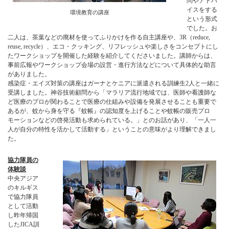
問やアドバ
イスをする
環境教育の講座
という形式
でした。お
二人は、茶葉などの廃材を使ってふりかけを作る自主講座や、3R（reduce,
reuse, recycle）、エコ・クッキング、リフレッシュや楽しさをコンセプトにし
たワークショップを開催した経験を紹介してくださいました。講師からは、
事前広報やワークショップ会場の設営・進行方法などについて具体的な助言
がありました。
感染症・エイズ対策の講座はガーナとケニアに派遣される訓練生2人と一緒に
受講しました。神谷技術顧問から「マラリア流行地域では、医師や看護師な
ど医療のプロが関わることで医療の仕組みや設備を発展させることも重要で
あるが、蚊から身を守る『蚊帳』の認知度を上げることや蚊帳の販売プロ
モーションなどの啓発活動も求められている。」とのお話があり、「一人一
人が自分の特性を活かして活動する」ということの意味がより理解できまし
た。
協力隊員の
体験談
中央アジア
のキルギス
で協力隊員
として活動
し昨年帰国
したJICA訓