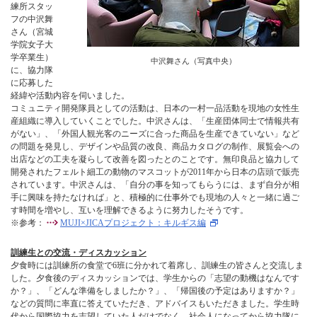
練所スタッ
フの中沢舞
さん（宮城
学院女子大
学卒業生）
中沢舞さん（写真中央）
に、協力隊
に応募した
経緯や活動内容を伺いました。
コミュニティ開発隊員としての活動は、日本の一村一品活動を現地の女性生
産組織に導入していくことでした。中沢さんは、「生産団体同士で情報共有
がない」、「外国人観光客のニーズに合った商品を生産できていない」など
の問題を発見し、デザインや品質の改良、商品カタログの制作、展覧会への
出店などの工夫を凝らして改善を図ったとのことです。無印良品と協力して
開発されたフェルト細工の動物のマスコットが2011年から日本の店頭で販売
されています。中沢さんは、「自分の事を知ってもらうには、まず自分が相
手に興味を持たなければ」と、積極的に仕事外でも現地の人々と一緒に過ご
す時間を増やし、互いを理解できるように努力したそうです。
※参考：
MUJI×JICAプロジェクト：キルギス編
訓練生との交流・ディスカッション
夕食時には訓練所の食堂で6班に分かれて着席し、訓練生の皆さんと交流しま
した。夕食後のディスカッションでは、学生からの「志望の動機はなんです
か？」、「どんな準備をしましたか？」、「帰国後の予定はありますか？」
などの質問に率直に答えていただき、アドバイスもいただきました。学生時
代から国際協力を志望していた人だけでなく、社会人になってから協力隊に