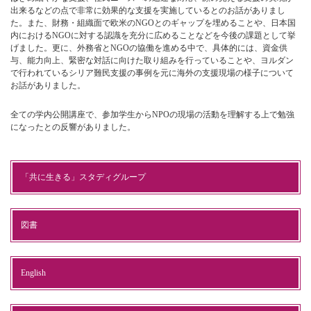
出来るなどの点で非常に効果的な支援を実施しているとのお話がありまし
た。また、財務・組織面で欧米のNGOとのギャップを埋めることや、日本国
内におけるNGOに対する認識を充分に広めることなどを今後の課題として挙
げました。更に、外務省とNGOの協働を進める中で、具体的には、資金供
与、能力向上、緊密な対話に向けた取り組みを行っていることや、ヨルダン
で行われているシリア難民支援の事例を元に海外の支援現場の様子について
お話がありました。
全ての学内公開講座で、参加学生からNPOの現場の活動を理解する上で勉強
になったとの反響がありました。
「共に生きる」スタディグループ
図書
English