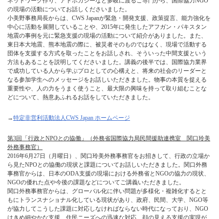
ネットワーク作り、アドボカシーなど多岐に渡るご専門から、国際協力NGO
の現場の活動についてお話しくださいました。
小美野事務局長からは、CWS Japanが緊急・開発支援、政策提言、能力強化を
中心に活動を展開していることや、2015年に発生したアフガン・パキスタン
地震の事例を元に緊急支援の現場の活動について紹介がありました。また、
東日本大地震、熊本地震の際に、被災者そのものではなく、現場で活動する
団体を支援する方式を取ったことをお話しされ、そういった中間支援という
方法もあることを説明してくださいました。講義の後半では、国際協力業界
で成功している人から学ぶプロとしての心構えと、将来の社会のリーダーと
なる参加学生へのメッセージをお話しいただきました。物事の本質を捉える
重要性や、人の力をうまく使うこと、最大限の興味を持って取り組むことな
どについて、熱意あふれるお話をしていただきました。
→
特定非営利活動法人CWS Japan ホームページ
第3回「行政とNPOとの協働」（外務省国際協力局民間援助連携室 関口玲美
外務事務官）
2016年6月27日（月曜日）、関口玲美外務事務官をお招きして、行政の立場か
ら見たNPOとの協働の現状と課題についてお話しいただきました。関口外務
事務官からは、日本のODA支援の現場における外務省とNGOの協力の現状、
NGOの優れた点や今後の課題などについてご講義いただきました。
関口外務事務官からは、グローバル化に伴い問題が多様化・複雑化するとと
もにトランスナショナル化している現状があり、政府、民間、大学、NGO等
が協力してこうした課題に対応しなければならない時代になっており、NGO
はきめ細やかな支援、住民ニーズへの迅速な対応、顔の見える支援の実現が