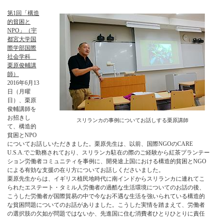
第1回「構造
的貧困と
NPO」（宇
都宮大学国
際学部国際
社会学科
栗原俊輔講
師）
2016年6月13
日（月曜
日）、栗原
俊輔講師を
お招きし
スリランカの事例についてお話しする栗原講師
て、構造的
貧困とNPO
についてお話しいただきました。栗原先生は、以前、国際NGOのCARE
U.S.A.でご勤務されており、スリランカ駐在の際のご経験から紅茶プランテー
ション労働者コミュニティを事例に、開発途上国における構造的貧困とNGO
による有効な支援の在り方についてお話しくださいました。
栗原先生からは、イギリス植民地時代に南インドからスリランカに連れてこ
られたエステート・タミル人労働者の過酷な生活環境についてのお話の後、
こうした労働者が国際貿易の中で今なお不遇な生活を強いられている構造的
な貧困問題についてのお話がありました。こうした実情を踏まえて、労働者
の選択肢の欠如が問題ではないか、先進国に住む消費者ひとりひとりに責任