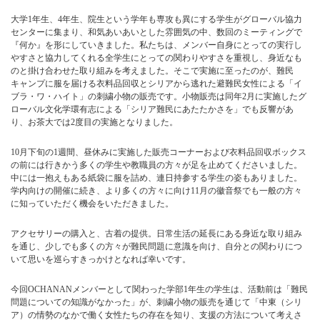
大学1年生、4年生、院生という学年も専攻も異にする学生がグローバル協力
センターに集まり、和気あいあいとした雰囲気の中、数回のミーティングで
『何か』を形にしていきました。私たちは、メンバー自身にとっての実行し
やすさと協力してくれる全学生にとっての関わりやすさを重視し、身近なも
のと掛け合わせた取り組みを考えました。そこで実施に至ったのが、難民
キャンプに服を届ける衣料品回収とシリアから逃れた避難民女性による「イ
ブラ・ワ・ハイト」の刺繍小物の販売です。小物販売は同年2月に実施したグ
ローバル文化学環有志による「シリア難民にあたたかさを」でも反響があ
り、お茶大では2度目の実施となりました。
10月下旬の1週間、昼休みに実施した販売コーナーおよび衣料品回収ボックス
の前には行きかう多くの学生や教職員の方々が足を止めてくださいました。
中には一抱えもある紙袋に服を詰め、連日持参する学生の姿もありました。
学内向けの開催に続き、より多くの方々に向け11月の徽音祭でも一般の方々
に知っていただく機会をいただきました。
アクセサリーの購入と、古着の提供。日常生活の延長にある身近な取り組み
を通じ、少しでも多くの方々が難民問題に意識を向け、自分との関わりにつ
いて思いを巡らすきっかけとなれば幸いです。
今回OCHANANメンバーとして関わった学部1年生の学生は、活動前は「難民
問題についての知識がなかった」が、刺繍小物の販売を通じて「中東（シリ
ア）の情勢のなかで働く女性たちの存在を知り、支援の方法について考えさ