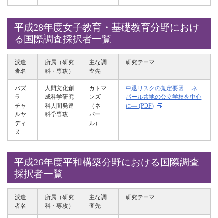
平成28年度女子教育・基礎教育分野におけ
る国際調査採択者一覧
派遣
所属（研究
主な調
研究テーマ
者名
科・専攻）
査先
バズ
人間文化創
カトマ
中退リスクの規定要因 ―ネ
ラ
成科学研究
ンズ
パール盆地の公立学校を中心
チャ
科人間発達
（ネ
に― (PDF)
ルヤ
科学専攻
パー
ディ
ル）
ヌ
平成26年度平和構築分野における国際調査
採択者一覧
派遣
所属（研究
主な調
研究テーマ
者名
科・専攻）
査先