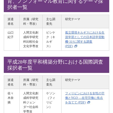
育、ノンフォーマル教育に関するテーマ採
択者一覧
派遣
所属（研究
主な調
研究テーマ
者名
科・専攻）
査先
山口
人間文化創
ビシケ
孤立環境キルギスにおける生
紀子
成科学研究
ク（キ
涯学習としての日本語学習動
科比較社会
ルギ
機づけに関する調査
文化学専攻
ス）
(PDF)
平成28年度平和構築分野における国際調査
採択者一覧
派遣
所属（研究
主な調
研究テーマ
者名
科・専攻）
査先
佐々
人間文化創
ケソン
フィリピンにおける女性の労
木奈
成科学研究
（フィ
働とNGO ―在宅労働に焦点
摘
科ジェン
リピ
を当てて (PDF)
ダー社会科
ン）
学専攻