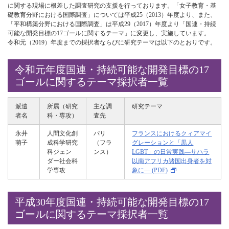
に関する現場に根差した調査研究の支援を行っております。「女子教育・基
礎教育分野における国際調査」については平成25（2013）年度より、また、
「平和構築分野における国際調査」は平成29（2017）年度より「国連・持続
可能な開発目標の17ゴールに関するテーマ」に変更し、実施しています。
令和元（2019）年度までの採択者ならびに研究テーマは以下のとおりです。
令和元年度国連・持続可能な開発目標の17
ゴールに関するテーマ採択者一覧
派遣
所属（研究
主な調
研究テーマ
者名
科・専攻）
査先
永井
人間文化創
パリ
フランスにおけるクィアマイ
萌子
成科学研究
（フラ
グレーションと「黒人
科ジェン
ンス）
LGBT」の日常実践―サハラ
ダー社会科
以南アフリカ諸国出身者を対
学専攻
象に― (PDF)
平成30年度国連・持続可能な開発目標の17
ゴールに関するテーマ採択者一覧