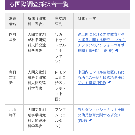
る国際調査採択者一覧
派遣
所属（研究
主な調
研究テーマ
者名
科・専攻）
査先
岡村
人間文化創
ワガ
途上国における幼児教育とそ
星香
成科学研究
ドゥグ
の運営に関する研究 ―ブルキ
科人間発達
（ブル
ナファソのノンフォーマル幼
科学専攻
キナ
稚園を事例に― (PDF)
ファ
ソ）
鳥日
人間文化創
内モン
中国内モンゴル自治区におけ
吉木
成科学研究
ゴル自
る幼児の生活と民族語使用に
斯
科人間発達
治区フ
関する研究 (PDF)
科学専攻
フホト
（中
国）
小山
人間文化創
アンマ
ヨルダン・ハシェミット王国
祥子
成科学研究
ン（ヨ
の幼児教育に関する研究II
科人間発達
ルダ
(PDF)
科学専攻
ン）