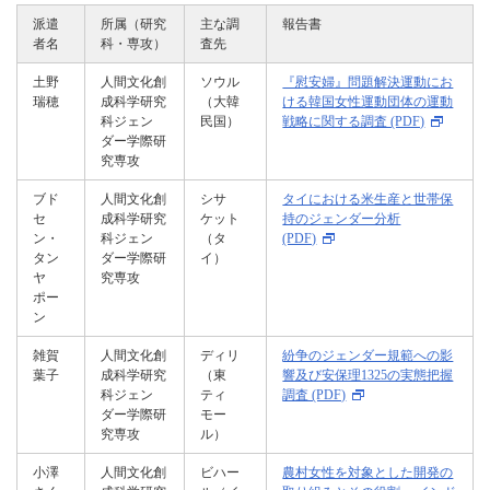
派遣
所属（研究
主な調
報告書
者名
科・専攻）
査先
土野
人間文化創
ソウル
『慰安婦』問題解決運動にお
瑞穂
成科学研究
（大韓
ける韓国女性運動団体の運動
科ジェン
民国）
戦略に関する調査 (PDF)
ダー学際研
究専攻
ブド
人間文化創
シサ
タイにおける米生産と世帯保
セ
成科学研究
ケット
持のジェンダー分析
ン・
科ジェン
（タ
(PDF)
タン
ダー学際研
イ）
ヤ
究専攻
ポー
ン
雑賀
人間文化創
ディリ
紛争のジェンダー規範への影
葉子
成科学研究
（東
響及び安保理1325の実態把握
科ジェン
ティ
調査 (PDF)
ダー学際研
モー
究専攻
ル）
小澤
人間文化創
ビハー
農村女性を対象とした開発の