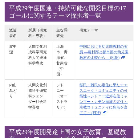
平成29年度国連・持続可能な開発目標の17
ゴールに関するテーマ採択者一覧
派遣
所属（研究
主な調
研究テーマ
者名
科・専攻）
査先
盧中
人間文化創
上海
中国における幼児園教材の実
潔
成科学研究
市、青
態 ―農村部と都市部の幼児園
科人間発達
海省、
教材の比較から― (PDF)
科学専攻
甘粛省
（中
国）
内山
人間文化創
シド
移民・難民の定住に果たすエ
みど
成科学研究
ニー
スニック・コミュニティの可
り
科ジェン
（オー
能性～シドニー近郊在住ミャ
ダー社会科
ストラ
ンマー・カチン民族の定住・
学専攻
リア）
宗教コミュニティに焦点を当
てて～ (PDF)
平成29年度開発途上国の女子教育、基礎教