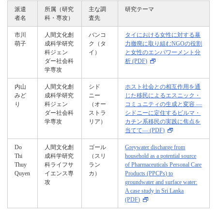
派遣
所属（研究
主な調
研究テーマ
者名
科・専攻）
査先
市川
人間文化創
バンコ
タイにおける女性に対する暴
萌子
成科学研究
ク（タ
力撤廃に取り組むNGOの役割
科ジェン
イ）
と女性のエンパワーメント分
ダー社会科
析 (PDF)
学専攻
内山
人間文化創
シド
ホスト社会との相互作用を通
みど
成科学研究
ニー
じた移民によるエスニック・
り
科ジェン
（オー
コミュニティの生成と変容 ―
ダー社会科
ストラ
シドニーに定住するビルマ・
学専攻
リア）
カチン系移民の実践に焦点を
当てて― (PDF)
Do
人間文化創
ゴール
Greywater discharge from
Thi
成科学研究
（スリ
household as a potential source
Thuy
科ライフサ
ラン
of Pharmaceuticals Personal Care
Quyen
イエンス専
カ）
Products (PPCPs) to
攻
groundwater and surface water:
A case study in Sri Lanka
(PDF)