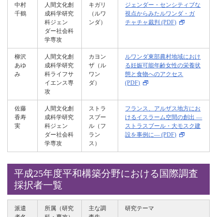
中村
人間文化創
キガリ
ジェンダー・センシティブな
千鶴
成科学研究
（ルワ
視点からみたルワンダ・ガ
科ジェン
ンダ）
チャチャ裁判 (PDF)
ダー社会科
学専攻
柳沢
人間文化創
カヨン
ルワンダ東部農村地域におけ
あゆ
成科学研究
ザ（ル
る妊娠可能年齢女性の栄養状
み
科ライフサ
ワン
態と食物へのアクセス
イエンス専
ダ）
(PDF)
攻
佐藤
人間文化創
ストラ
フランス、アルザス地方にお
香寿
成科学研究
スブー
けるイスラーム空間の創出 ―
実
科ジェン
ル（フ
ストラスブール・大モスク建
ダー社会科
ラン
設を事例に― (PDF)
学専攻
ス）
平成25年度平和構築分野における国際調査
採択者一覧
派遣
所属（研究
主な調
研究テーマ