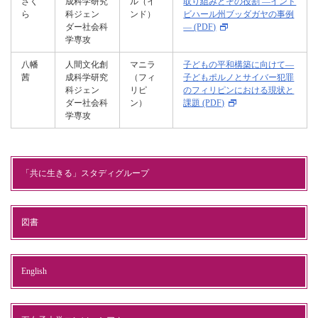
さく
成科学研究
ル（イ
取り組みとその役割 ―インド
ら
科ジェン
ンド）
ビハール州ブッダガヤの事例
ダー社会科
― (PDF)
学専攻
八幡
人間文化創
マニラ
子どもの平和構築に向けて―
茜
成科学研究
（フィ
子どもポルノとサイバー犯罪
科ジェン
リピ
のフィリピンにおける現状と
ダー社会科
ン）
課題 (PDF)
学専攻
「共に生きる」スタディグループ
図書
English