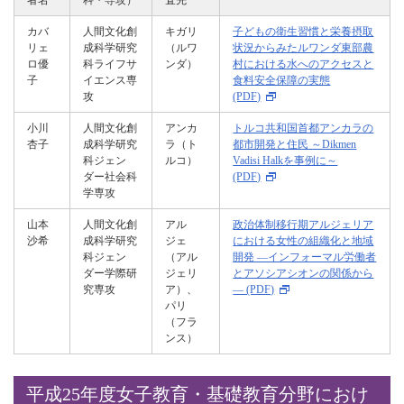
者名
科・専攻）
査先
カバ
人間文化創
キガリ
子どもの衛生習慣と栄養摂取
リェ
成科学研究
（ルワ
状況からみたルワンダ東部農
ロ優
科ライフサ
ンダ）
村における水へのアクセスと
子
イエンス専
食料安全保障の実態
攻
(PDF)
小川
人間文化創
アンカ
トルコ共和国首都アンカラの
杏子
成科学研究
ラ（ト
都市開発と住民 ～Dikmen
科ジェン
ルコ）
Vadisi Halkを事例に～
ダー社会科
(PDF)
学専攻
山本
人間文化創
アル
政治体制移行期アルジェリア
沙希
成科学研究
ジェ
における女性の組織化と地域
科ジェン
（アル
開発 ―インフォーマル労働者
ダー学際研
ジェリ
とアソシアシオンの関係から
究専攻
ア）、
― (PDF)
パリ
（フラ
ンス）
平成25年度女子教育・基礎教育分野におけ