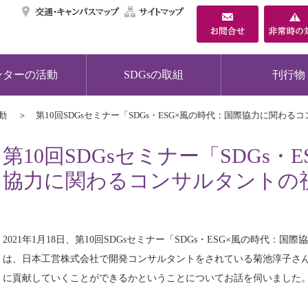
交通・キャンパスマ
サイトマップ
ンターの活動
SDGsの取組
刊行物
動
第10回SDGsセミナー「SDGs・ESG×風の時代：国際協力に関わ
第10回SDGsセミナー「SDGs・
協力に関わるコンサルタントの
2021年1月18日、第10回SDGsセミナー「SDGs・ESG×風の時代
は、日本工営株式会社で開発コンサルタントをされている菊池淳子さん
に貢献していくことができるかということについてお話を伺いました