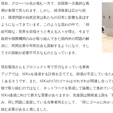
現在、グローバル化が進む一方で、自国第一主義的な風
潮が各国で見られます。しかし、経済格差は広がり続
け、環境問題や自然災害は私たちの日常に影響を及ぼす
ようになってきています。このような流れの中で、「持
続可能な」世界を目指そうと考える人々が増え、今まで
政府や国際機関のみが取り組んできた国内外の問題の解
決に、民間企業や市民社会も貢献するようになり、そし
てその貢献が必要不可欠なものとなっています。
現在菊池さんもプロジェクト等で尽力なさっている東南
アジアでは、SDGsを達成する計画を立てても、財源が不足している
くあるそうです。また、SDGsの17のゴールはそれぞれが関連し合っ
独で取り組むのではなく、ネットワークを形成して協働して進めてい
SDGs達成に向けて膨大な需要がありますが、先進国は開発途上国を
み、同じ問題に直面している当事者同士として、「同じゴールに向か
組む必要があると感じました。