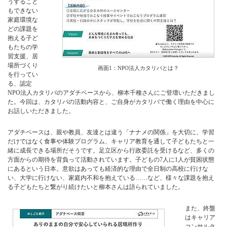
うすること
もできない
家庭環境な
どの課題を
抱える子ど
もたちの学
習支援、居
場所づくり
画面1：NPO法人カタリバとは？
を行ってい
る、認定
NPO法人カタリバのアダチベースから、柳本千種さんにご登壇いただきまし
た。今回は、カタリバの活動内容と、ご自身がカタリバで働く理由を中心に
お話しいただきました。
アダチベースは、親や教員、友達とは違う「ナナメの関係」を大切に、学習
だけではなく食事や体験プログラム、キャリア教育を通して子どもたちと一
緒に成長できる場所だそうです。足立区から行政委託を受けるなど、多くの
方面からの期待を背負って活動されています。子どもの7人に1人が貧困状態
にあるという日本。意欲はあっても経済的な理由で全日制の高校に行けな
い、大学に行けない、家庭内不和を抱えている……など、様々な課題を抱え
る子どもたちと繋がり続けたいと柳本さんは語られていました。
また、終盤
はキャリア
コンサルタ