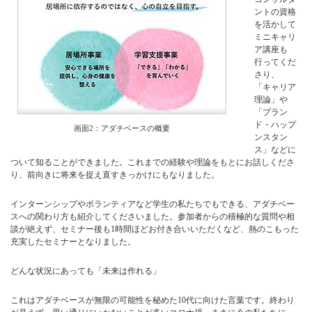
ントの資格
を活かして
ミニキャリ
ア講座も
行ってくだ
さり、
「キャリア
理論」や
「プラン
ド・ハップ
画面2：アダチベースの概要
ンスタン
ス」などに
ついて知ることができました。これまでの経験や理論をもとにお話しくださ
り、前向きに将来を捉え直すきっかけにもなりました。
インターンシップやボランティアなど学生の私たちでもできる、アダチベー
スへの関わり方も紹介してくださいました。参加者からの積極的な質問や相
談が絶えず、セミナー後も1時間ほどお付き合いいただくなど、熱のこもった
充実したセミナーとなりました。
どんな状況にあっても「未来は作れる」
これはアダチベースが無限の可能性を秘めた10代に向けた言葉です。終わり