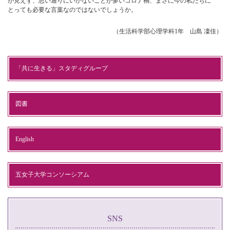
が見えず、思い通りにいかないことが多いコロナ禍、まさに今の私たちに
とっても必要な言葉なのではないでしょうか。
（生活科学部心理学科1年 山島 凜佳）
「共に生きる」スタディグループ
図書
English
五女子大学コンソーシアム
SNS