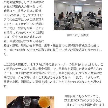
の海外協力隊として派遣経験の
ある地球案内人の篠木氏より1
時間ほど、世界と日本の関係、
SDGsの概要、そしてエチオピ
アでの生活等につきご講演頂き
ました。エチオピアでの活動に
ついては、豊富な写真・ビデオ
を活用してわかりやすくご説明
篠木氏による講演
頂き、学生も首都と農村の格
差、気候変動がアフリカ社会に
及ぼす影響、現地の食料事情、栄養・施設面での卓球選手育成環境の厳し
さ、等につき新たな学びと認識を得た様子で、活発な質疑応答も行われまし
た。
上記講義の前後で、地球ひろば1階の展示コーナーの視察も行われました。こ
の時期のテーマは「人間の安全保障」で、同概念を提唱した緒方貞子さんの
ノート、途上国の教室や地雷のレプリカ、企業が開発したマラリア対策の蚊
帳の実物、クイズ等、様々な工夫がこらされており、「見て」「さわって」
開発途上国、国際協力の実情を感じとることができたのではないかと思いま
す。
同施設内にあるカフェでは、
TABLE FOR TWOプログラム
（注）の下で途上国料理も提供