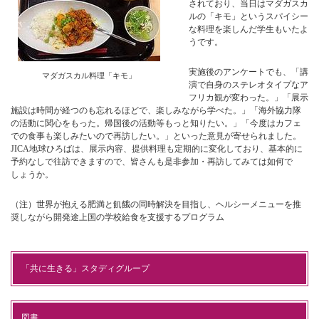
されており、当日はマダガスカ
ルの「キモ」というスパイシー
な料理を楽しんだ学生もいたよ
うです。
実施後のアンケートでも、「講
マダガスカル料理「キモ」
演で自身のステレオタイプなア
フリカ観が変わった。」「展示
施設は時間が経つのも忘れるほどで、楽しみながら学べた。」「海外協力隊
の活動に関心をもった。帰国後の活動等もっと知りたい。」「今度はカフェ
での食事も楽しみたいので再訪したい。」といった意見が寄せられました。
JICA地球ひろばは、展示内容、提供料理も定期的に変化しており、基本的に
予約なしで往訪できますので、皆さんも是非参加・再訪してみては如何で
しょうか。
（注）世界が抱える肥満と飢餓の同時解決を目指し、ヘルシーメニューを推
奨しながら開発途上国の学校給食を支援するプログラム
「共に生きる」スタディグループ
図書