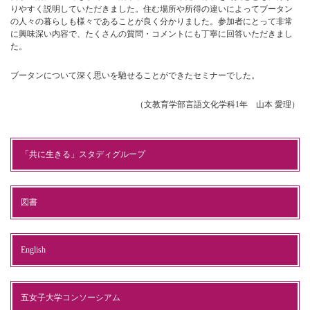
りやすく説明していただきました。住む場所や所得の違いによってブータン
の人々の暮らしも様々であることが良く分かりました。参加者にとって非常
に興味深い内容で、たくさんの質問・コメントにも丁寧に回答いただきまし
た。
ブータンについて深く思いを馳せることができたセミナーでした。
（文教育学部言語文化学科1年 山本 愛理）
「共に生きる」スタディグループ
図書
English
五女子大学コンソーシアム