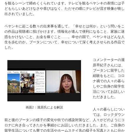
を観るシーンで締めくくられています。テレビを観るペヤンキの表情には子
どもらしいあどけなさや喜びはなく、ただその瞳にテレビが流す映像が映し
出されていました。
ペヤンキに起こる数々の出来事を通して、「幸せとは何か」という問いをこ
の作品は視聴者に投げかけます。情報化が進んで便利になること、家族に迷
惑をかけないこと、お金を稼ぐこと……。幸せの国で、ペヤンキはどんな人
生を歩むのか。ブータンについて、幸せについて深く考えさせられる作品で
した。
コメンテーターの瀧
原早紀子さんには、
ブータンに留学した
経験をもとに、コロ
ナ禍での人々の暮ら
しやご自身の留学生
活についてお話しい
ただきました。
画面2：瀧原氏による解説
人々の暮らしについ
ては、ロックダウン
前と後のブータンの様子の変化や街での感染対策など、人々がどのようにコ
ロナに向き合ってきたかを事細かにお話しいただきました。また、ご自身の
留学生活についても寮での生活やホームステイ先の様子を写真とともに分か