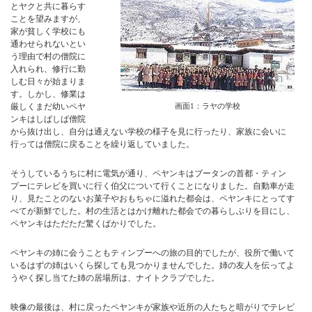
とヤクと共に暮らす
ことを望みますが、
家が貧しく学校にも
通わせられないとい
う理由で村の僧院に
入れられ、修行に勤
しむ日々が始まりま
す。しかし、修業は
厳しくまだ幼いペヤ
画面1：ラヤの学校
ンキはしばしば僧院
から抜け出し、自分は通えない学校の様子を見に行ったり、家族に会いに
行っては僧院に戻ることを繰り返していました。
そうしているうちに村に電気が通り、ペヤンキはブータンの首都・ティン
プーにテレビを買いに行く伯父について行くことになりました。自動車が走
り、見たことのないお菓子やおもちゃに溢れた都会は、ペヤンキにとってす
べてが新鮮でした。村の生活とはかけ離れた都会での暮らしぶりを目にし、
ペヤンキはただただ驚くばかりでした。
ペヤンキの姉に会うこともティンプーへの旅の目的でしたが、役所で働いて
いるはずの姉はいくら探しても見つかりませんでした。姉の友人を伝ってよ
うやく探し当てた姉の居場所は、ナイトクラブでした。
映像の最後は、村に戻ったペヤンキが家族や近所の人たちと暗がりでテレビ