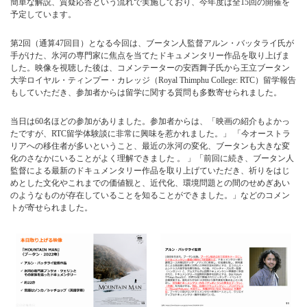
簡単な解説、質疑応答という流れで実施しており、今年度は全15回の開催を
予定しています。
第2回（通算47回目）となる今回は、ブータン人監督アルン・バッタライ氏が
手がけた、氷河の専門家に焦点を当てたドキュメンタリー作品を取り上げま
した。映像を視聴した後は、コメンテーターの安西舞子氏から王立ブータン
大学ロイヤル・ティンプー・カレッジ（Royal Thimphu College: RTC）留学報告
もしていただき、参加者からは留学に関する質問も多数寄せられました。
当日は60名ほどの参加がありました。参加者からは、「映画の紹介もよかっ
たですが、RTC留学体験談に非常に興味を惹かれました。」 「今オーストラ
リアへの移住者が多いということ、最近の氷河の変化、ブータンも大きな変
化のさなかにいることがよく理解できました 。 」「前回に続き、ブータン人
監督による最新のドキュメンタリー作品を取り上げていただき、祈りをはじ
めとした文化やこれまでの価値観と、近代化、環境問題との間のせめぎあい
のようなものが存在していることを知ることができました。」などのコメン
トが寄せられました。