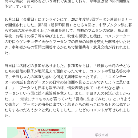
簡単な解説、質疑応答という流れで実施しており、今年度は全15回の開催を
予定しています。
10月11日（金曜日）にオンラインにて、2024年度第8回ブータン連続セミナー
が開催されました。第8回（通算53回目）となる今回は、中部ブムタン県に暮
らす5歳の双子を取り上げた番組を通して、当時のブムタンの家庭、商店街、
学校、お祭りの様子等を学びました。映像を視聴した後は、コメンテーター
の野口ウゲンチョデイ氏からブータンでの自身の経験を交えた解説をいただ
き、参加者からの質問に回答するかたちで情報共有・意見交換が行われまし
た。
当日は45名ほどの参加がありました。参加者からは、「映像も当時の子ども
たちの普段の様子が垣間見えて面白かったですし、コメントや質疑応答の中
で、チヨちゃんの率直な思いも伺えて興味深かったです。」「コメンテー
ターのお話も含めブータンの日常の諸側面を見ることができたように思いま
す。」「ブータンも日本も親子の絆、情愛表現は似ているのだなと思い、
ブータンという国に益々親近感を覚えた。また、チヨさんのお話が楽しかっ
た。」 「最後にチヨちゃんが言っていた「普通に生きてみたい」というよう
な発言と、ブータンの海外に出ていく若者たちの根っこにあるものは似てい
たりするのだろうか？と気になりました。」などのコメントが寄せられまし
た。