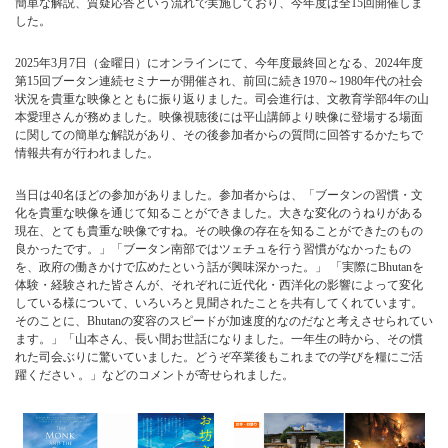
簡単な解説、質疑応答という流れで実施しており、今年度は全15回開催しま
した。
2025年3月7日（金曜日）にオンラインにて、今年度最終回となる、2024年度
第15回ブータン連続セミナーが開催され、前回に続き1970～1980年代の社会
状況を貴重な映像とともに振り返りました。司会進行は、文教育学部4年の山
本愛理さんが務めました。映像視聴後には平山講師より映像に登場する場面
に関しての簡単な解説があり、その後参加者からの質問に回答するかたちで
情報共有が行われました。
当日は40名ほどの参加がありました。参加者からは、「ブータンの習慣・文
化を貴重な映像を通じて知ることができました。大きな変化のうねりがある
現在、とても貴重な映像ですね。その映像の存在を知ることができたのもの
良かったです。」「ブータン南部ではツェチュを行う習慣がなかったもの
を、政府の働きかけで広めたという話が興味深かった。」 「実際にBhutanを
体験・経験された皆さんが、それぞれに近代化・西洋化の影響によって変化
している様について、いろいろと見聞されたことを共有してくれています。
そのことに、Bhutanの変容のスピードが加速度的なのだなと考えさせられてい
ます。」「山本さん、長い間お世話になりました。一年生の時から、その慣
れた司会ぶりに驚いていました。どうぞ卒業後もこれまでの学びを糧にご活
躍ください 。」などのコメントが寄せられました。