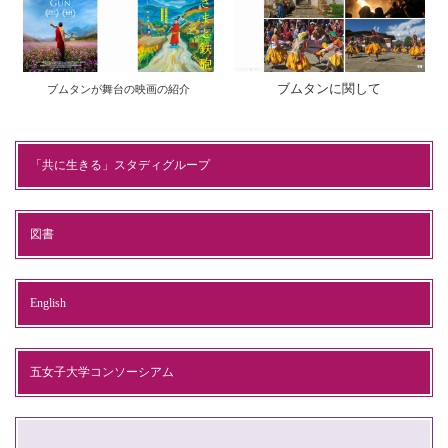
ブムタンに関して
ブムタンが舞台の映画の紹介
「共に生きる」スタディグループ
図書
English
五女子大学コンソーシアム