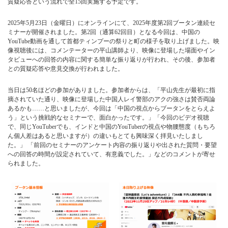
質疑応答という流れで全15回実施する予定です。
2025年5月23日（金曜日）にオンラインにて、2025年度第2回ブータン連続セ
ミナーが開催されました。第2回（通算62回目）となる今回は、中国の
YouTube動画を通して首都ティンプーの祭りと町の様子を取り上げました。映
像視聴後には、コメンテーターの平山講師より、映像に登場した場面やイン
タビューへの回答の内容に関する簡単な振り返りが行われ、その後、参加者
との質疑応答や意見交換が行われました。
当日は50名ほどの参加がありました。参加者からは、「平山先生が最初に指
摘されていた通り、映像に登場した中国人レイ警部のアクの強さは賛否両論
あるかも……と思いましたが、今回は「中国の視点からブータンをとらえよ
う」という挑戦的なセミナーで、面白かったです。」「今回のビデオ視聴
で、同じYouTuberでも、インドと中国のYouTuberの視点や物腰態度（もちろ
ん個人差はあると思いますが）の違いもとても興味深く拝見いたしまし
た。」 「前回のセミナーのアンケート内容の振り返りや出された質問・要望
への回答の時間が設定されていて、有意義でした。」などのコメントが寄せ
られました。