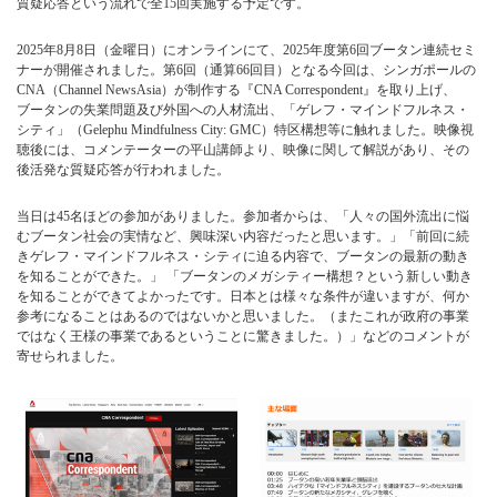
質疑応答という流れで全15回実施する予定です。
2025年8月8日（金曜日）にオンラインにて、2025年度第6回ブータン連続セミ
ナーが開催されました。第6回（通算66回目）となる今回は、シンガポールの
CNA（Channel NewsAsia）が制作する『CNA Correspondent』を取り上げ、
ブータンの失業問題及び外国への人材流出、「ゲレフ・マインドフルネス・
シティ」（Gelephu Mindfulness City: GMC）特区構想等に触れました。映像視
聴後には、コメンテーターの平山講師より、映像に関して解説があり、その
後活発な質疑応答が行われました。
当日は45名ほどの参加がありました。参加者からは、「人々の国外流出に悩
むブータン社会の実情など、興味深い内容だったと思います。」「前回に続
きゲレフ・マインドフルネス・シティに迫る内容で、ブータンの最新の動き
を知ることができた。」 「ブータンのメガシティー構想？という新しい動き
を知ることができてよかったです。日本とは様々な条件が違いますが、何か
参考になることはあるのではないかと思いました。（またこれが政府の事業
ではなく王様の事業であるということに驚きました。）」などのコメントが
寄せられました。