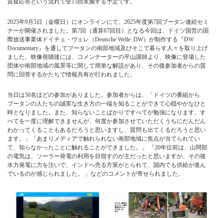
質疑応答という流れで全15回実施する予定です。
2025年9月5日（金曜日）にオンラインにて、2025年度第7回ブータン連続セミ
ナーが開催されました。第7回（通算67回目）となる今回は、ドイツ国営の国
際放送事業体ドイチェ・ヴェレ（Deutsche Welle: DW）が制作する『DW
Documentary』を通してブータンの南部地域及びそこで暮らす人々を取り上げ
ました。映像視聴後には、コメンテーターの平山講師より、映像に登場した
団体や南部地域の風景等に関して簡単な解説があり、その後参加者からの質
問に回答するかたちで情報共有が行われました。
当日は50名ほどの参加がありました。参加者からは、「ドイツの番組から
ブータンの人たちの誠実な生き方の一端を知ることができて心穏やかなひと
時となりました。また、知らないことばかりですべてが勉強になります。す
べてを一度に理解できませんが、何度か参加させていただくうちにだんだん
わかってくることもあるだろうと思いますし、質問も出てくるだろうと思い
ます。」「あまりメディアで触れられない南部地域に焦点が当てられてい
て、知らなかったことに触れることができました。」 「20年位前は、山間部
の電気は、ソーラー発電の利用を目指すのが主だったと思いますが、その後
水力発電に力を注いで、インドへ売る方策がとられて、国内でも供給が進ん
でいるのが感じられました。 」などのコメントが寄せられました。