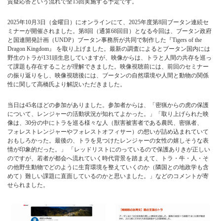
質疑応答という流れで全15回実施する予定です。
2025年10月3日（金曜日）にオンラインにて、2025年度第8回ブータン連続セ
ミナーが開催されました。第8回（通算68回目）となる今回は、ブータン政府
と国連開発計画（UNDP）ブータン事務所が共同で制作した『Tigers of the
Dragon Kingdom』 を取り上げました。最新の調査によるとブータン国内には
野生のトラが131頭生息していますが、映像からは、トラと人間の共存を巡っ
て課題も存在することが理解できました。映像視聴前には、前回のセミナー
の振り返りをし、映像視聴後には、ブータンの自然環境や人間と動物の関係
性に関して高橋氏より解説いただきました。
当日は45名ほどの参加がありました。参加者からは、「密猟からの虎の保護
について、レンジャーの活動状況が知れてよかった。」「取り上げられた映
像は、30分の中にトラを巡る様々な人（獣害被害者である農民、密猟者、
フォレストレンジャーやフォレストオフィサー）の想いが詰め込まれていて
おもしろかった。最後の、トラを見つけたレンジャーの女性の嬉しそうな表
情が印象的だった。」 「レッドリストにのっているので保護ありきが正しい
のですが、若者が都会へ流れていく時代背景を踏まえて、トラ・牛・人・そ
の他野生動物でどのように生育環境を整えていくのか（隣国との地政学も含
めて）難しい課題に直面しているのかと思いました。」などのコメントが寄
せられました。