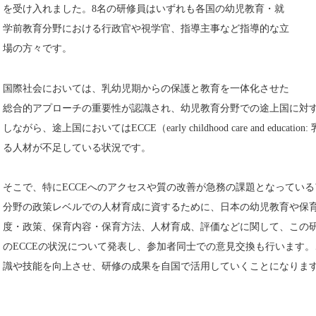
を受け入れました。8名の研修員はいずれも各国の幼児教育・就
学前教育分野における行政官や視学官、指導主事など指導的な立
場の方々です。
国際社会においては、乳幼児期からの保護と教育を一体化させた
総合的アプローチの重要性が認識され、幼児教育分野での途上国に対
しながら、途上国においてはECCE（early childhood care and edu
る人材が不足している状況です。
そこで、特にECCEへのアクセスや質の改善が急務の課題となってい
分野の政策レベルでの人材育成に資するために、日本の幼児教育や保
度・政策、保育内容・保育方法、人材育成、評価などに関して、この
のECCEの状況について発表し、参加者同士での意見交換も行います。
識や技能を向上させ、研修の成果を自国で活用していくことになりま