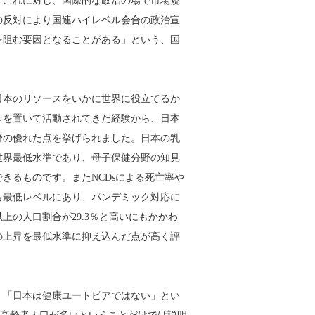
の反対により国連ハイレベル会合の政治宣
を阻む要因となることがある」という、国
日本のリソースをいかに世界に役立てるか
きを置いて活動されてきた経験から、日本
野の優れた点を挙げられました。日本の乳
世界最低水準であり、母子保健分野の知見
きるものです。またNCDsによる死亡率や
も最低レベルにあり、パンデミック対応に
以上の人口割合が29.3％と高いにもかかわ
の上昇を最低水準に抑え込んだ点が高く評
。
、「日本は健康ユートピアではない」とい