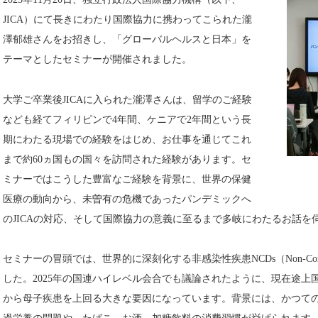
JICA）にて長きにわたり国際協力に携わってこられた瀧
澤郁雄さんをお招きし、「グローバルヘルスと日本」を
テーマとしたセミナーが開催されました。
大学ご卒業後JICAに入られた瀧澤さんは、留学のご経験
なども経てフィリピンで4年間、ケニアで2年間という長
期にわたる現場での経験をはじめ、お仕事を通じてこれ
まで約60ヵ国もの国々を訪問された経験があります。セ
ミナーではこうした豊富なご経験を背景に、世界の保健
医療の動向から、未曽有の危機であったパンデミックへ
のJICAの対応、そして国際協力の意義に至るまで多岐にわたるお話を
セミナーの冒頭では、世界的に深刻化する非感染性疾患NCDs（Non-Communi
した。2025年の国連ハイレベル会合でも議論されたように、現在途上
から母子疾患を上回る大きな要因になっています。背景には、かつて
過栄養の問題や、たばこ、お酒、加糖飲料の消費習慣が挙げられます