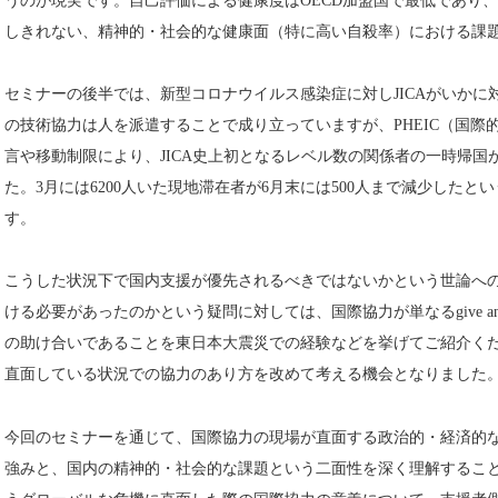
うのが現実です。自己評価による健康度はOECD加盟国で最低であり
しきれない、精神的・社会的な健康面（特に高い自殺率）における課
セミナーの後半では、新型コロナウイルス感染症に対しJICAがいかに対
の技術協力は人を派遣することで成り立っていますが、PHEIC（国際
言や移動制限により、JICA史上初となるレベル数の関係者の一時帰
た。3月には6200人いた現地滞在者が6月末には500人まで減少した
す。
こうした状況下で国内支援が優先されるべきではないかという世論へ
ける必要があったのかという疑問に対しては、国際協力が単なるgive an
の助け合いであることを東日本大震災での経験などを挙げてご紹介く
直面している状況での協力のあり方を改めて考える機会となりました
今回のセミナーを通じて、国際協力の現場が直面する政治的・経済的
強みと、国内の精神的・社会的な課題という二面性を深く理解するこ