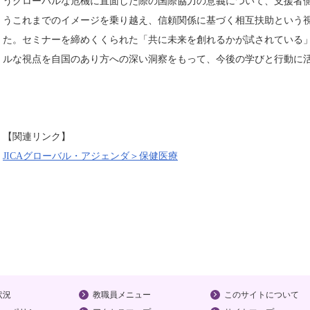
うグローバルな危機に直面した際の国際協力の意義について、支援者
うこれまでのイメージを乗り越え、信頼関係に基づく相互扶助という
た。セミナーを締めくくられた「共に未来を創れるかが試されている
ルな視点を自国のあり方への深い洞察をもって、今後の学びと行動に
【関連リンク】
JICAグローバル・アジェンダ＞保健医療
状況
教職員メニュー
このサイトについて