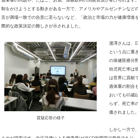
制をかけようとする動きがある一方で、アメリカやアルゼンチンなど
言が満場一致での合意に至らないなど、「政治と市場の力が健康増進
際的な政策決定の難しさが示されました。
瀧澤さんは、
という点に重
の保健医療分
幼児死亡率は
は世界に貢献で
過体重の割合
おいても65歳
らず、死亡率
価されました
質疑応答の様子
しかし一方で