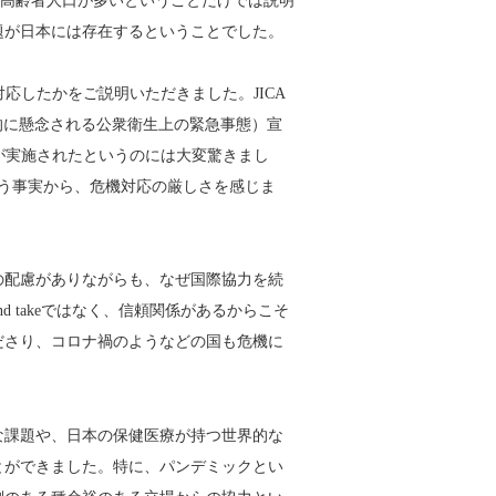
、高齢者人口が多いということだけでは説明
題が日本には存在するということでした。
応したかをご説明いただきました。JICA
的に懸念される公衆衛生上の緊急事態）宣
国が実施されたというのには大変驚きまし
という事実から、危機対応の厳しさを感じま
の配慮がありながらも、なぜ国際協力を続
d takeではなく、信頼関係があるからこそ
ださり、コロナ禍のようなどの国も危機に
。
な課題や、日本の保健医療が持つ世界的な
とができました。特に、パンデミックとい