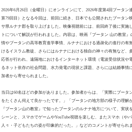
2026年6月26日（金曜日）にオンラインにて、2026年度第4回ブー
算79回目）となる今回は、前回に続き、日本でも公開されたブータン
サ県ルナナ郡を取り上げました。映像視聴前には、前回終了後に実施
トについて解説が行われました。内容は、映画『ブータン 山の教室』
情やブータンの高等教育進学事情、ルナナにおける過疎化の進行の有
けるイスラム教徒、さらにはルナナにおける独自の神々の有無など、
応答が行われ、遠隔地におけるインターネット環境（電波受信状況や
るネット依存の社会問題、水力発電の現状と課題、さらには結婚事情
加者から寄せられました。
当日は60名ほどの参加がありました。参加者からは、「実際にブータ
をたくさん伺えて良かったです。」「ブータンの地方部の様子の理解
『ブータン山の教室』で知ったブータンのルナナ地方について、実状
シーンと、スマホでゲームやYouTube視聴を楽しむ、またスマホ（
人々・子どもたちの姿が印象的だった。」などのコメントが寄せられ