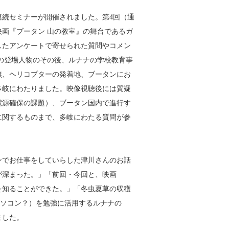
タン連続セミナーが開催されました。第4回（通
映画『ブータン 山の教室』の舞台であるガ
したアンケートで寄せられた質問やコメン
の登場人物のその後、ルナナの学校教育事
無、ヘリコプターの発着地、ブータンにお
多岐にわたりました。映像視聴後には質疑
電源確保の課題）、ブータン国内で進行す
に関するものまで、多岐にわたる質問が参
ンでお仕事をしていらした津川さんのお話
が深まった。」「前回・今回と、映画
を知ることができた。」「冬虫夏草の収穫
やパソコン？）を勉強に活用するルナナの
ました。