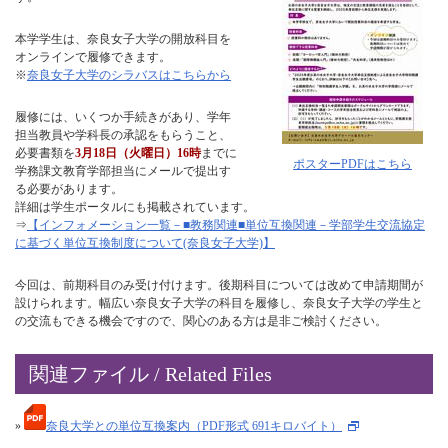
本学学生は、奈良女子大学の開放科目を
オンラインで履修できます。
※
奈良女子大学のシラバスはこちらから
履修には、いくつか手続きがあり、学年
担当教員や学科長の承認をもらうこと、
必要書類を
3月18日（火曜日）16時
までに
ポスターPDFはこちら
学務課文教育学部担当にメールで提出す
る必要があります。
詳細は学生ポータルにも掲載されています。
⇒
【インフォメーション一覧－■教務関連■単位互換関連－学部学生交流協定
に基づく単位互換制度について(奈良女子大学)】
今回は、前期科目のみ受け付けます。後期科目については改めて申請期間が
設けられます。幅広い奈良女子大学の科目を履修し、奈良女子大学の学生と
の交流もできる機会ですので、関心のある方は是非ご検討ください。
関連ファイル / Related Files
»
奈良大学との単位互換案内（PDF形式 691キロバイト）