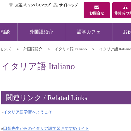
交通・キャンパスマ
サイトマップ
習相談
外国語紹介
語学カフェ
お
コモンズ
外国語紹介
イタリア語 Italiano
イタリア語 Italian
イタリア語 Italiano
関連リンク / Related Links
»
イタリア語学習へようこそ
»
田畑先生からのイタリア語学習おすすめサイト