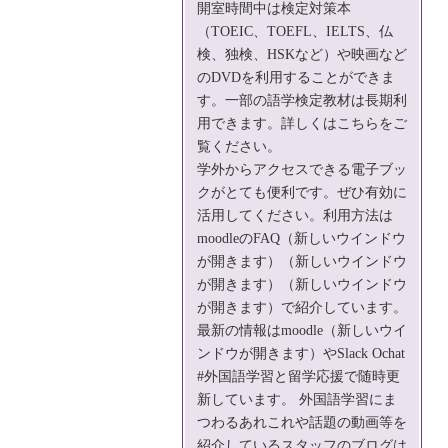
開室時間中は検定対策本
（TOEIC、TOEFL、IELTS、仏
検、独検、HSKなど）や映画など
のDVDを利用することができま
す。一部の語学検定教材は長期利
用できます。詳しくは
こちら
をご
覧ください。
学外からアクセスできる電子ブッ
クがとても便利です。ぜひ有効に
活用してください。利用方法は
moodleの
FAQ
（新しいウインドウ
が開きます）（新しいウインドウ
が開きます）（新しいウインドウ
が開きます）で紹介しています。
最新の情報は
moodle
（新しいウイ
ンドウが開きます）やSlack Ochat
#外国語学習と留学応援で随時更
新しています。 外国語学習にま
つわるあれこれや話題の動画等を
紹介している
スタッフのブログは