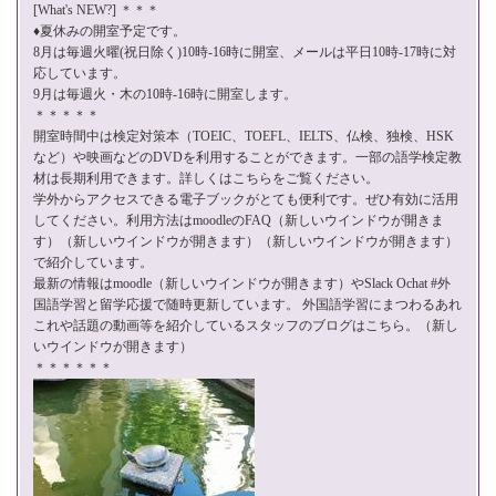
[What's NEW?] ＊＊＊
♦夏休みの開室予定です。
8月は毎週火曜(祝日除く)10時-16時に開室、メールは平日10時-17時に対
応しています。
9月は毎週火・木の10時-16時に開室します。
＊＊＊＊＊
開室時間中は検定対策本（TOEIC、TOEFL、IELTS、仏検、独検、HSK
など）や映画などのDVDを利用することができます。一部の語学検定教
材は長期利用できます。詳しくは
こちら
をご覧ください。
学外からアクセスできる電子ブックがとても便利です。ぜひ有効に活用
してください。利用方法はmoodleの
FAQ
（新しいウインドウが開きま
す）（新しいウインドウが開きます）（新しいウインドウが開きます）
で紹介しています。
最新の情報は
moodle
（新しいウインドウが開きます）やSlack Ochat #外
国語学習と留学応援で随時更新しています。 外国語学習にまつわるあれ
これや話題の動画等を紹介している
スタッフのブログはこちら。
（新し
いウインドウが開きます）
＊＊＊＊＊＊