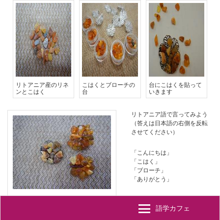
リトアニア産のリネ
こはくとブローチの
台にこはくを貼って
ンとこはく
台
いきます
リトアニア語で言ってみよう
（答えは日本語の右側を反転
させてください）
「こんにちは」
Labas ラーバス
「こはく」
gintaras ギンタラス
「ブローチ」
sage サーゲ
「ありがとう」
Ačiu アチュ
できあがり例
語学カフェ