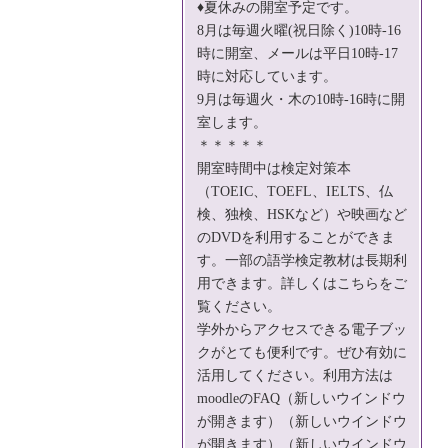
♦夏休みの開室予定です。
8月は毎週火曜(祝日除く)10時-16
時に開室、メールは平日10時-17
時に対応しています。
9月は毎週火・木の10時-16時に開
室します。
＊＊＊＊＊
開室時間中は検定対策本
（TOEIC、TOEFL、IELTS、仏
検、独検、HSKなど）や映画など
のDVDを利用することができま
す。一部の語学検定教材は長期利
用できます。詳しくは
こちら
をご
覧ください。
学外からアクセスできる電子ブッ
クがとても便利です。ぜひ有効に
活用してください。利用方法は
moodleの
FAQ
（新しいウインドウ
が開きます）（新しいウインドウ
が開きます）（新しいウインドウ