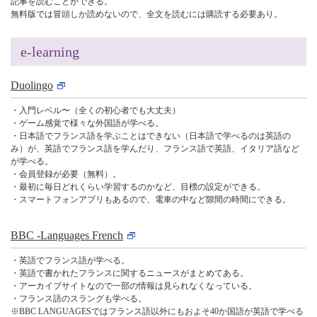
記事を読むことができる。
無料版では冒頭しか読めないので、全文を読むには購読する必要あり。
e-learning
Duolingo
・入門レベル〜（全くの初心者でも大丈夫）
・ゲーム感覚で様々な外国語が学べる。
・日本語でフランス語を学ぶことはできない（日本語で学べるのは英語の
み）が、英語でフランス語を学んだり、フランス語で英語、イタリア語など
が学べる。
・会員登録が必要（無料）。
・最初に毎日どれくらい学習するのかなど、目標の設定ができる。
・スマートフォンアプリもあるので、電車の中など隙間の時間にできる。
BBC -Languages French
・英語でフランス語が学べる。
・英語で書かれたフランスに関するニュースがまとめてある。
・アーカイブサイトなので一部の情報は見られなくなっている。
・フランス語のスラングも学べる。
※BBC LANGUAGESではフランス語以外にもおよそ40か国語が英語で学べる