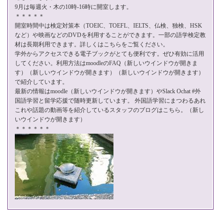
9月は毎週火・木の10時-16時に開室します。
＊＊＊＊＊
開室時間中は検定対策本（TOEIC、TOEFL、IELTS、仏検、独検、HSK
など）や映画などのDVDを利用することができます。一部の語学検定教
材は長期利用できます。詳しくは
こちら
をご覧ください。
学外からアクセスできる電子ブックがとても便利です。ぜひ有効に活用
してください。利用方法はmoodleの
FAQ
（新しいウインドウが開きま
す）（新しいウインドウが開きます）（新しいウインドウが開きます）
で紹介しています。
最新の情報は
moodle
（新しいウインドウが開きます）やSlack Ochat #外
国語学習と留学応援で随時更新しています。 外国語学習にまつわるあれ
これや話題の動画等を紹介している
スタッフのブログはこちら。
（新し
いウインドウが開きます）
＊＊＊＊＊＊