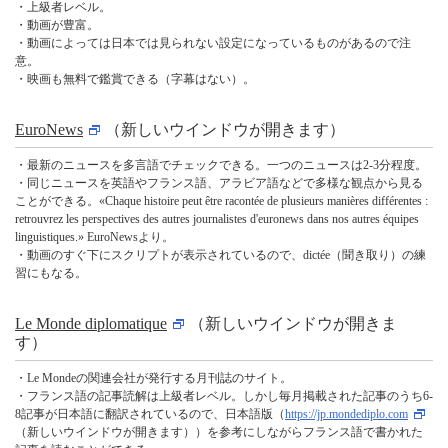
・上級者レベル。
・動画が豊富。
・動画によっては日本では見られない設定になっているものがあるので注
意。
・映画も無料で鑑賞できる（字幕はない）。
EuroNews
（新しいウインドウが開きます）
・最新のニュースを多言語でチェックできる。一つのニュースは2-3分程度。
・同じニュースを英語やフランス語、アラビア語などで多様な観点から見る
ことができる。«Chaque histoire peut être racontée de plusieurs manières différentes :
retrouvrez les perspectives des autres journalistes d'euronews dans nos autres équipes
linguistiques.» EuroNewsより。
・動画のすぐ下にスクリプトが表示されているので、dictée（聞き取り）の練
習にもなる。
Le Monde diplomatique
（新しいウインドウが開きま
す）
・Le Mondeの関連会社が発行する月刊誌のサイト。
・フランス語の記事読解は上級者レベル。しかし毎月掲載された記事のうち6-
8記事が日本語に翻訳されているので、日本語版（
https://jp.mondediplo.com
（新しいウインドウが開きます））を参考にしながらフランス語で書かれた