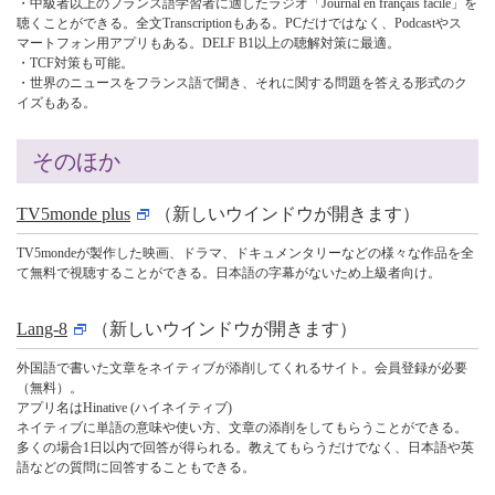
・中級者以上のフランス語学習者に適したラジオ「Journal en français facile」を
聴くことができる。全文Transcriptionもある。PCだけではなく、Podcastやス
マートフォン用アプリもある。DELF B1以上の聴解対策に最適。
・TCF対策も可能。
・世界のニュースをフランス語で聞き、それに関する問題を答える形式のク
イズもある。
そのほか
TV5monde plus
（新しいウインドウが開きます）
TV5mondeが製作した映画、ドラマ、ドキュメンタリーなどの様々な作品を全
て無料で視聴することができる。日本語の字幕がないため上級者向け。
Lang-8
（新しいウインドウが開きます）
外国語で書いた文章をネイティブが添削してくれるサイト。会員登録が必要
（無料）。
アプリ名はHinative (ハイネイティブ)
ネイティブに単語の意味や使い方、文章の添削をしてもらうことができる。
多くの場合1日以内で回答が得られる。教えてもらうだけでなく、日本語や英
語などの質問に回答することもできる。