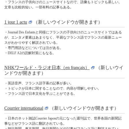
・フランスの子供向けのニュースサイトなので、語彙もトピックも易しい。
文章も比較的短い。一部有料の記事もある。
1 jour 1 actu
（新しいウインドウが開きます）
・Journal Des Enfantsと同様にフランスの子供向けのニュースサイトではある
が、エンタメ要素はあまりなく、平易なフランス語でフランスの最新ニュー
スがわかりやすく解説されている。
・専門用語などについては注がある。
・DELF A2の読解対策にもなる。
NHKワールド・ラジオ日本（en français）
（新しいウイ
ンドウが開きます）
・英語音声、フランス語字幕の記事が多い。
・トピックが日本に関することなので、内容が理解しやすい。
・フランス語で日本文化を学ぶことができる。
Courrier international
（新しいウインドウが開きます）
・日本のネット雑誌Courrier Japonの元になった週刊誌で、世界各国の新聞記
事などがフランス語に翻訳されている。
・朝日新聞、東京新聞、毎日新聞などの記事がフランス語に翻訳されてい