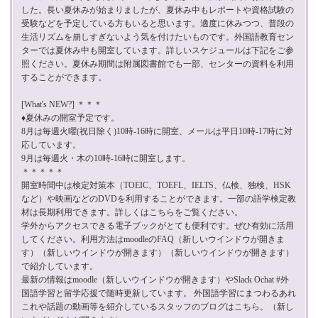
した。長い夏休みが始まりましたが、夏休み中もレポートや資格試験の
受験などを予定している方もいると思います。適度に休みつつ、普段の
生活リズムを崩しすぎないよう気を付けたいものです。外国語教育セン
ターでは夏休み中も開室しています。詳しいスケジュールは下記をご参
照ください。夏休み期間は附属図書館でも一部、センターの資料を利用
することができます。
[What's NEW?] ＊＊＊
♦夏休みの開室予定です。
8月は毎週火曜(祝日除く)10時-16時に開室、メールは平日10時-17時に対
応しています。
9月は毎週火・木の10時-16時に開室します。
＊＊＊＊＊
開室時間中は検定対策本（TOEIC、TOEFL、IELTS、仏検、独検、HSK
など）や映画などのDVDを利用することができます。一部の語学検定教
材は長期利用できます。詳しくは
こちら
をご覧ください。
学外からアクセスできる電子ブックがとても便利です。ぜひ有効に活用
してください。利用方法はmoodleの
FAQ
（新しいウインドウが開きま
す）（新しいウインドウが開きます）（新しいウインドウが開きます）
で紹介しています。
最新の情報は
moodle
（新しいウインドウが開きます）やSlack Ochat #外
国語学習と留学応援で随時更新しています。 外国語学習にまつわるあれ
これや話題の動画等を紹介している
スタッフのブログはこちら。
（新し