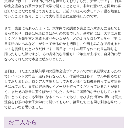
交流会では主に、対外的な部分を担当しておりました、安食礼子です。 日露
学生交流会をお茶の水女子大学で開くこととなり、非常に驚いたと同時に喜
ばしいことだなと感じておりました。以前よりほんの少しロシア語を勉強し
ていたこともあり、こうして実行委員会に立候補したのです。
さて、先述にもあったように、大学内での調整を完全に八木さんに任せてし
まっており、自身は完全に名ばかりの代表でした。基本的には、大学にお越
しくださる先生方と連絡を取り合いながら、どのようなロシア人学生（主に
日本語のレベルなど）がやって来るのかを把握し、企画をみんなで考えるヒ
ントを提供したというだけです。当日は、つまみ細工を作ったり盆踊りを
踊ったりした訳ですが、その具体的な準備も1・2年生が主導で、自発的に行
なってくれたので本当に助かりました。
当日は、（たまたま以前学内の国際交流プログラムでの代表経験があったの
で）イベントの司会・進行を行なったり、作業時には各テーブルを回るなど
しておりました。ロシア人学生と話してみると様々な動機を持って日本語を
学ばれており、日本に好意的なイメージを持ってくださっていることが嬉し
く、またその熱量に驚くばかりでした。大学にて国際的な学びをしている自
身にとってはとても刺激になるイベントであり、ぜひまた 何かの折には同交
流会をお茶の水女子大学にて開いてもらい、後輩たちにも同じ刺激を味わっ
て欲しいなと思いました。
お二人から