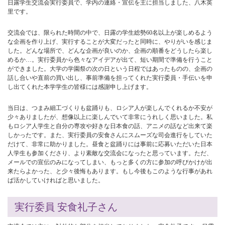
日露学生交流会実行委員で、学内の連絡・宣伝を主に担当しました、八木英
里です。
交流会では、限られた時間の中で、日露の学生総勢60名以上が楽しめるよう
な企画を作り上げ、実行することが大変だったと同時に、やりがいを感じま
した。どんな場所で、どんな企画が良いのか、企画の順番をどうしたら楽し
めるか…。実行委員から色々なアイデアが出て、短い期間で準備を行うこと
ができました。大学の学園祭の次の日という日程ではあったものの、企画の
話し合いや直前の買い出し、事前準備を担ってくれた実行委員・手伝いを申
し出てくれた本学学生の皆様には感謝申し上げます。
当日は、つまみ細工づくりも盆踊りも、ロシア人が楽しんでくれるか不安が
少々ありましたが、想像以上に楽しんでいて非常にうれしく思いました。私
もロシア人学生と自分の専攻や好きな日本食の話、アニメの話など出来て楽
しかったです。また、実行委員の安食さんにスムーズな司会進行をしていた
だけて、非常に助かりました。昼食と盆踊りには事前に応募いただいた日本
人学生も参加くださり、より素敵な交流会になったと思っています。ただ、
メールでの宣伝のみになってしまい、もっと多くの方に参加の呼びかけが出
来たらよかった、と少々後悔もあります。もし今後もこのような行事があれ
ば活かしていければと思いました。
実行委員 安食礼子さん