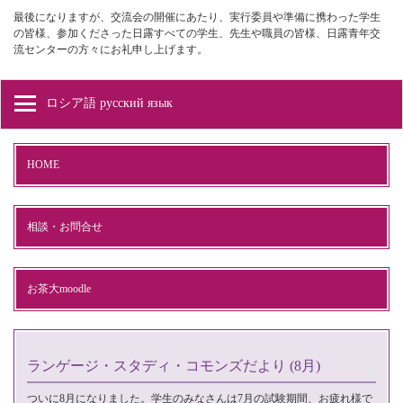
最後になりますが、交流会の開催にあたり、実行委員や準備に携わった学生
の皆様、参加くださった日露すべての学生、先生や職員の皆様、日露青年交
流センターの方々にお礼申し上げます。
ロシア語 русский язык
HOME
相談・お問合せ
お茶大moodle
ランゲージ・スタディ・コモンズだより (8月)
ついに8月になりました。学生のみなさんは7月の試験期間、お疲れ様で