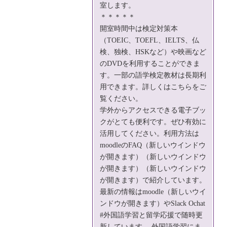
室します。
＊＊＊＊＊
開室時間中は検定対策本
（TOEIC、TOEFL、IELTS、仏
検、独検、HSKなど）や映画など
のDVDを利用することができま
す。一部の語学検定教材は長期利
用できます。詳しくは
こちら
をご
覧ください。
学外からアクセスできる電子ブッ
クがとても便利です。ぜひ有効に
活用してください。利用方法は
moodleの
FAQ
（新しいウインドウ
が開きます）（新しいウインドウ
が開きます）（新しいウインドウ
が開きます）で紹介しています。
最新の情報は
moodle
（新しいウイ
ンドウが開きます）やSlack Ochat
#外国語学習と留学応援で随時更
新しています。 外国語学習にま