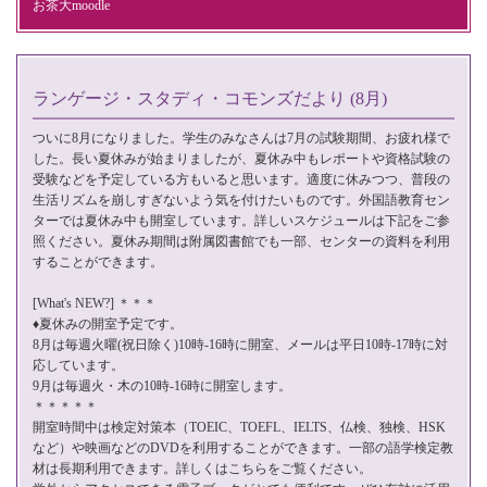
お茶大moodle
ランゲージ・スタディ・コモンズだより (8月)
ついに8月になりました。学生のみなさんは7月の試験期間、お疲れ様で
した。長い夏休みが始まりましたが、夏休み中もレポートや資格試験の
受験などを予定している方もいると思います。適度に休みつつ、普段の
生活リズムを崩しすぎないよう気を付けたいものです。外国語教育セン
ターでは夏休み中も開室しています。詳しいスケジュールは下記をご参
照ください。夏休み期間は附属図書館でも一部、センターの資料を利用
することができます。
[What's NEW?] ＊＊＊
♦夏休みの開室予定です。
8月は毎週火曜(祝日除く)10時-16時に開室、メールは平日10時-17時に対
応しています。
9月は毎週火・木の10時-16時に開室します。
＊＊＊＊＊
開室時間中は検定対策本（TOEIC、TOEFL、IELTS、仏検、独検、HSK
など）や映画などのDVDを利用することができます。一部の語学検定教
材は長期利用できます。詳しくは
こちら
をご覧ください。