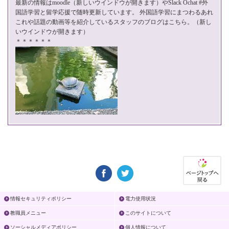
最新の情報は
moodle
（新しいウインドウが開きます）やSlack Ochat #外
国語学習と留学応援で随時更新しています。 外国語学習にまつわるあれ
これや話題の動画等を紹介している
スタッフのブログはこちら。
（新し
いウインドウが開きます）
＊＊＊＊＊＊
情報セキュリティポリシー
電力使用状況
教職員メニュー
このサイトについて
ソーシャルメディアポリシー
個人情報について