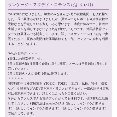
ランゲージ・スタディ・コモンズだより (8月)
ついに8月になりました。学生のみなさんは7月の試験期間、お疲れ様で
した。長い夏休みが始まりましたが、夏休み中もレポートや資格試験の
受験などを予定している方もいると思います。適度に休みつつ、普段の
生活リズムを崩しすぎないよう気を付けたいものです。外国語教育セン
ターでは夏休み中も開室しています。詳しいスケジュールは下記をご参
照ください。夏休み期間は附属図書館でも一部、センターの資料を利用
することができます。
[What's NEW?] ＊＊＊
♦夏休みの開室予定です。
8月は毎週火曜(祝日除く)10時-16時に開室、メールは平日10時-17時に対
応しています。
9月は毎週火・木の10時-16時に開室します。
＊＊＊＊＊
開室時間中は検定対策本（TOEIC、TOEFL、IELTS、仏検、独検、HSK
など）や映画などのDVDを利用することができます。一部の語学検定教
材は長期利用できます。詳しくは
こちら
をご覧ください。
学外からアクセスできる電子ブックがとても便利です。ぜひ有効に活用
してください。利用方法はmoodleの
FAQ
（新しいウインドウが開きま
す）（新しいウインドウが開きます）（新しいウインドウが開きます）
で紹介しています。