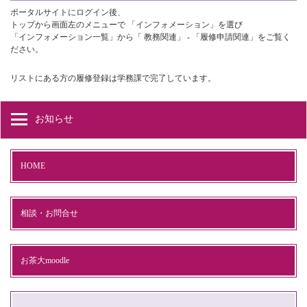
ポータルサイトにログイン後、
トップから画面左のメニューで 「インフォメーション」を選び
「インフォメーション一覧」から「 教務関連」 - 「履修申請関連」をご覧く
ださい。
リストにある方の履修登録は学務課で完了しています。
お知らせ
HOME
相談・お問合せ
お茶大moodle