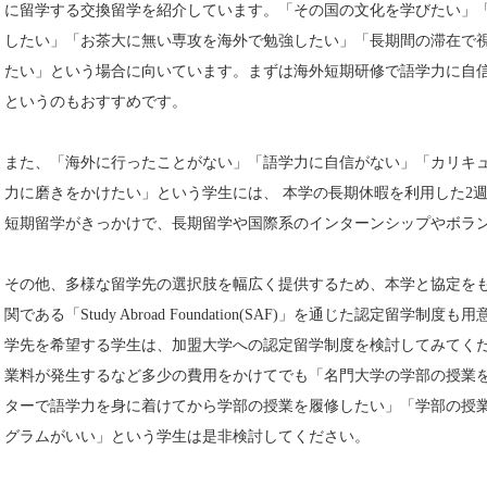
に留学する交換留学を紹介しています。「その国の文化を学びたい」
したい」「お茶大に無い専攻を海外で勉強したい」「長期間の滞在で
たい」という場合に向いています。まずは海外短期研修で語学力に自
というのもおすすめです。
また、「海外に行ったことがない」「語学力に自信がない」「カリキ
力に磨きをかけたい」という学生には、 本学の長期休暇を利用した2
短期留学がきっかけで、長期留学や国際系のインターンシップやボラ
その他、多様な留学先の選択肢を幅広く提供するため、本学と協定を
関である「Study Abroad Foundation(SAF)」を通じた認定留
学先を希望する学生は、加盟大学への認定留学制度を検討してみてく
業料が発生するなど多少の費用をかけてでも「名門大学の学部の授業
ターで語学力を身に着けてから学部の授業を履修したい」「学部の授
グラムがいい」という学生は是非検討してください。