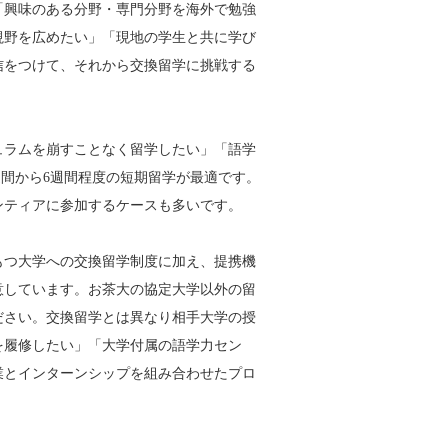
「興味のある分野・専門分野を海外で勉強
視野を広めたい」「現地の学生と共に学び
信をつけて、それから交換留学に挑戦する
ュラムを崩すことなく留学したい」「語学
週間から6週間程度の短期留学が最適です。
ンティアに参加するケースも多いです。
もつ大学への交換留学制度に加え、提携機
学制度も用意しています。お茶大の協定大学以外の留
ださい。交換留学とは異なり相手大学の授
を履修したい」「大学付属の語学力セン
業とインターンシップを組み合わせたプロ