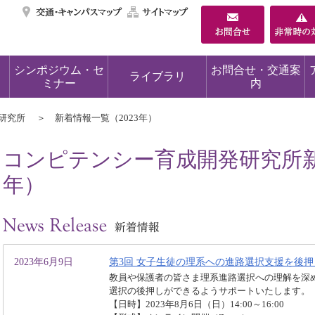
交通・キャンパスマ
サイトマップ
シンポジウム・セ
お問合せ・交通案
ライブラリ
ミナー
内
研究所
新着情報一覧（2023年）
コンピテンシー育成開発研究所新
年）
2023年6月9日
第3回 女子生徒の理系への進路選択支援を後
教員や保護者の皆さま理系進路選択への理解を深
選択の後押しができるようサポートいたします。
【日時】2023年8月6日（日）14:00～16:00