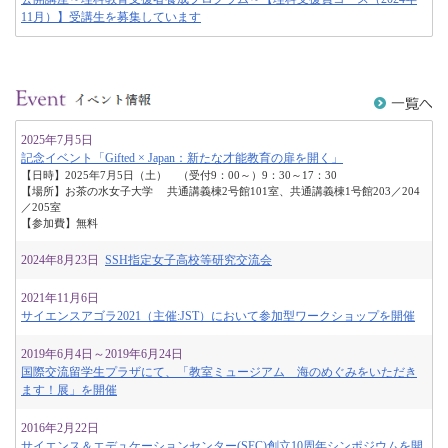
11月）】受講生を募集しています
2025年7月5日
記念イベント「Gifted × Japan：新たな才能教育の扉を開く」
【日時】2025年7月5日（土） （受付9：00～）9：30～17：30
【場所】お茶の水女子大学 共通講義棟2号館101室、共通講義棟1号館203／204
／205室
【参加費】無料
2024年8月23日
SSH指定女子高校等研究交流会
2021年11月6日
サイエンスアゴラ2021（主催:JST）において参加型ワークショップを開催
2019年6月4日
～2019年6月24日
国際交流留学生プラザにて、「教室ミュージアム 海のめぐみをいただき
ます！展」を開催
2016年2月22日
サイエンス＆エデュケーションセンター(SEC)創立10周年シンポジウムを開