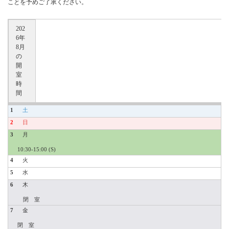
ことを予めご了承ください。
202
6年
8月
の
開
室
時
間
1
2
3
10:30-15:00 (S)
4
5
6
閉 室
7
閉 室