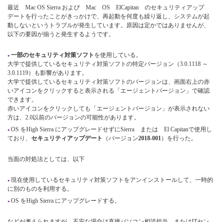
最近 Mac OS Sierra および Mac OS ElCapitan のセキュリティアップ
デートを行ったことがきっかけで、再起動を何度も繰り返し、システムが起
動しないというトラブルが発生しています。原因は定かではありませんが、
以下の要因が揃うと発生するようです。
一部のセキュリティ対策ソフト
を使用している。
大学で提供しているセキュリティ対策ソフトの特定バージョン（3.0.1118 ～
3.0.1119）も影響があります。
大学で提供しているセキュリティ対策ソフトのバージョンは、画面右上の赤
いアイコンをクリックすると表示される「エージェントバージョン」で確認
できます。
赤いアイコンをクリックしても「エージェントバージョン」が表示されない
方は、2.0以前のバージョンの可能性があります。
OS をHigh Sierra にアップグレードせずにSierra または El Capitanで使用し
ており、
セキュリティアップデート
（バージョン
2018-001
）を行った。
当面の対処法としては、以下
現在使用しているセキュリティ対策ソフトをアンインストールして、一時的
に別のものを利用する。
OS をHigh Sierra にアップグレードする。
などが考えられますが、不安な場合は直接パソコン相談担当、またはITセン