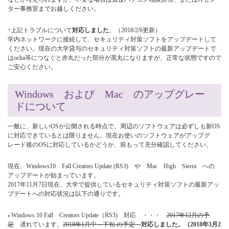
ター事務室までお越しください。
↑上記トラブルについて
対応しました
。（2018/2/6更新）
学内ネットワークに接続して、セキュリティ対策ソフトをアップデートして
ください。現在の大学貸与のセキュリティ対策ソフトの最新アップデートで
はocha等につなぐと赤丸だった部分が黒丸になりますが、正常な状態ですので
ご安心ください。
Windows および Mac のアップグレー
ドについて
一般に、新しいOSが公開される時点で、周辺のソフトウェアは必ずしも新OS
に対応できているとは限りません。現在お使いのソフトウェアがアップグ
レード後のOSに対応しているかどうか、前もって充分確認してください。
現在、Windows10 Fall Creators Update (RS3) や Mac High Sierra への
アップデートが始まっています。
2017年11月7日現在、大学で提供しているセキュリティ対策ソフトの最新アッ
プデートへの対応状況は以下の通りです。
Windows 10 Fall Creators Update（RS3) 対応 ・・・
2017年12月の予
定
遅れています。
2018年1月中～下旬
の予定
対応しました。（2018年3月2