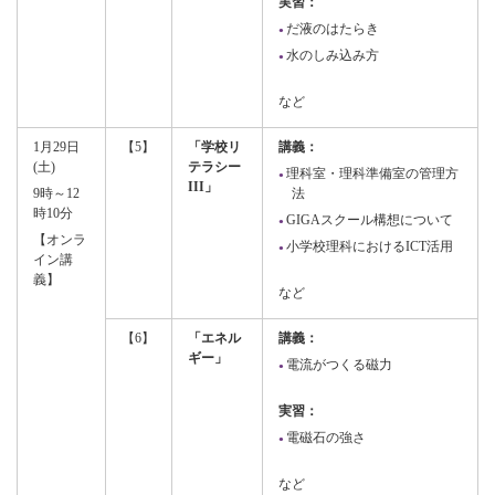
実習：
だ液のはたらき
水のしみ込み方
など
1月29日
【5】
「学校リ
講義：
(土)
テラシー
理科室・理科準備室の管理方
III」
9時～12
法
時10分
GIGAスクール構想について
【オンラ
小学校理科におけるICT活用
イン講
義】
など
【6】
「エネル
講義：
ギー」
電流がつくる磁力
実習：
電磁石の強さ
など