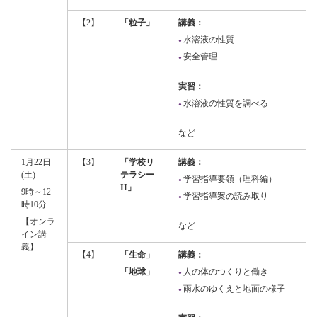
【2】
「粒子」
講義：
水溶液の性質
安全管理
実習：
水溶液の性質を調べる
など
1月22日
【3】
「学校リ
講義：
(土)
テラシー
学習指導要領（理科編）
II」
9時～12
学習指導案の読み取り
時10分
【オンラ
など
イン講
義】
【4】
「生命」
講義：
「地球」
人の体のつくりと働き
雨水のゆくえと地面の様子