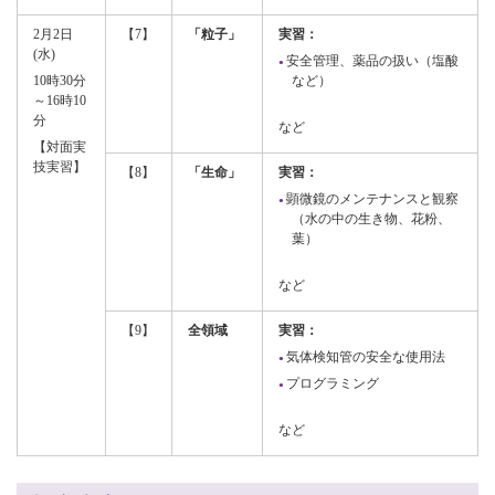
2月2日
【7】
「粒子」
実習：
(水)
安全管理、薬品の扱い（塩酸
10時30分
など）
～16時10
分
など
【対面実
技実習】
【8】
「生命」
実習：
顕微鏡のメンテナンスと観察
（水の中の生き物、花粉、
葉）
など
【9】
全領域
実習：
気体検知管の安全な使用法
プログラミング
など