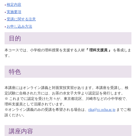
検定内容
実施要項
受講に関する注意
お申し込み方法
目的
本コースでは、小学校の理科授業を支援する人材
『 理科支援員 』
を養成しま
す。
特色
本講座にはオンライン講義と対面実技実習があります。本講座を受講し、検
定試験に合格された方には、お茶の水女子大学より認定証を発行します。
※ これまでに認定を受けた方々が、東京都北区、川崎市などの小中学校で、
理科支援員として活躍されています。
※オンライン講義のみの受講を希望される場合は、
rika@cc.ocha.ac.jp
までご相
談ください。
講座内容