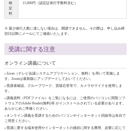
検
15,000円（認定証発行手数料含む）
定
料
※ 最少催行人数に達しない場合は、開講できません。その際は、申し込み締
切日以降にメールにてご連絡いたします。
受講に関する注意
オンライン講義について
Zoom（テレビ会議システムアプリケーション、無料）を用いて実施しま
す。Zoomは最新版にアップデートしておいてください。
受講者確認、グループワーク、質疑応答等で、カメラやマイクを使用しま
す。
講義資料（PDFファイル）をご覧になるには、ご使用のパソコンに閲覧ソフ
トウェアのAdobe Reader(無料)等 がインストールされている必要があります。
あらかじめご準備ください。
オンライン講義を受講するためのパソコンやインターネット回線等は各自で
ご用意ください。
受講に要する端末使用やインターネットの接続に関する費用、必要に応じて