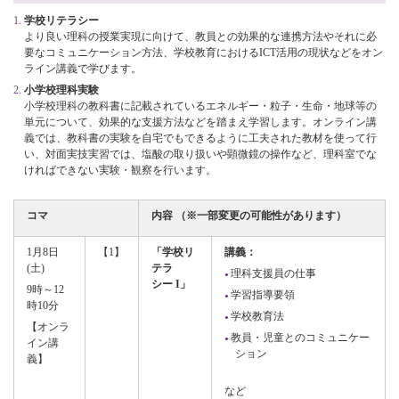
学校リテラシー
より良い理科の授業実現に向けて、教員との効果的な連携方法やそれに必
要なコミュニケーション方法、学校教育におけるICT活用の現状などをオン
ライン講義で学びます。
小学校理科実験
小学校理科の教科書に記載されているエネルギー・粒子・生命・地球等の
単元について、効果的な支援方法などを踏まえ学習します。オンライン講
義では、教科書の実験を自宅でもできるように工夫された教材を使って行
い、対面実技実習では、塩酸の取り扱いや顕微鏡の操作など、理科室でな
ければできない実験・観察を行います。
コマ
内容 （※一部変更の可能性があります）
1月8日
【1】
「学校リ
講義：
(土)
テラ
理科支援員の仕事
シー I」
9時～12
学習指導要領
時10分
学校教育法
【オンラ
教員・児童とのコミュニケー
イン講
ション
義】
など