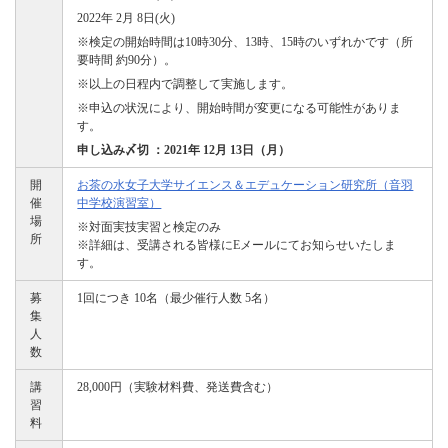
2022年 2月 8日(火)
※検定の開始時間は10時30分、13時、15時のいずれかです（所
要時間 約90分）。
※以上の日程内で調整して実施します。
※申込の状況により、開始時間が変更になる可能性がありま
す。
申し込み〆切 ：2021年 12月 13日（月）
開
お茶の水女子大学サイエンス＆エデュケーション研究所（音羽
催
中学校演習室）
場
※対面実技実習と検定のみ
所
※詳細は、受講される皆様にEメールにてお知らせいたしま
す。
募
1回につき 10名（最少催行人数 5名）
集
人
数
講
28,000円（実験材料費、発送費含む）
習
料