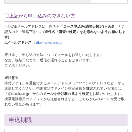
〇上記から申し込みのできない方
下記のEメールアドレスに、件名を
「コース申込み(講習or検定)＋氏名」
とご
記入の上ご連絡下さい。
(※件名「講習or検定」をお忘れないようお願いしま
す)
Eメールアドレス ：
rika@cc.ocha.ac.jp
折り返し、申し込み方法についてメールをお送りいたします。
なお、祝祭日などで、返信が遅れることもございます。
ご了承ください。
※注意※
添付ファイルを受信できるメールアドレス（パソコンのアドレスなど）から
送信してください。携帯電話でドメイン指定受信を
設定
されている場合は、
「@cc.ocha.ac.jp」からの
メール
を
受け取れる
よう
設定
をお願いいたします。
携帯電話専用のアドレスから送信されますと、こちらからのメールが受け取
れない場合があります。
申込期限