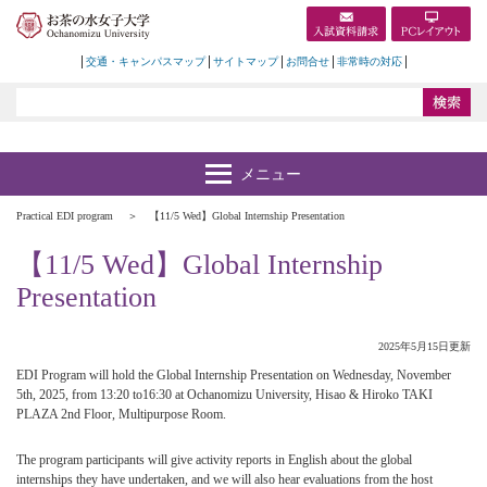
交通・キャンパスマップ
サイトマップ
お問合せ
非常時の対応
Practical EDI program
【11/5 Wed】Global Internship Presentation
【11/5 Wed】Global Internship
Presentation
2025年5月15日更新
EDI Program will hold the Global Internship Presentation on Wednesday, November
5th, 2025, from 13:20 to16:30 at Ochanomizu University, Hisao & Hiroko TAKI
PLAZA 2nd Floor, Multipurpose Room.
The program participants will give activity reports in English about the global
internships they have undertaken, and we will also hear evaluations from the host