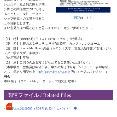
いただき、社会的文脈と学問
分野との関係性について考え
るとともに、女性リーダー
PDF
はこちら
シップ研究への示唆を得るこ
とを目的とします。
よい意見交換の場となると思いますので、ぜひご参加ください。
【日 時】2019年5月7日（火）15:30～17:00（15時開場）
【場 所】お茶の水女子大学 大学本館135室（カンファレンスルーム）
【講 師】Bonnie McElhinny先生（トロント大学 文化人類学部／女性・ジェ
ンダー学研究所 准教授）
【使用言語】英語
【対 象】ご関心のある方はどなたでもご参加いただけます。
（本学学生・教職員は申込不要。学外の方は件名を「5.7セミナー参加希望」
とし、氏名を明記の上、
info-leader@cc.ocha.ac.jp
宛にお申込みください。）
司会
本林 響子（グローバルリーダーシップ研究所 助教）
関連ファイル / Related Files
»
Poster20190507（PDF形式 334キロバイト）