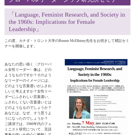
「Language, Feminist Research, and Society in
the 1960s: Implications for Female
Leadership」
この度、カナダ・トロント大学のBonnie McElhinny先生をお招きして標記セミ
ナーを開催します。
あなたの思い描く〈グローバ
ル女性リーダー〉像は、どの
ようなものですか？そのよう
なリーダーのイメージには、
どのような言葉遣いがふさわ
しいと考えますか？女性リー
ダーにふさわしい言葉遣い、
ふさわしくない言葉遣いとは
どのようなものでしょうか？
あなたは、なぜ、そう思うよ
うになったのでしょうか？
ご講演では、1960年代のフェ
ミニスト研究について、言語
事象の扱いを中心に概観して