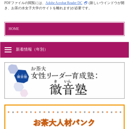
PDFファイルの閲覧には、
Adobe Acrobat Reader DC
(新しいウインドウが開
き、お茶の水女子大学のサイトを離れます)が必要です。
HOME
新着情報（年別）