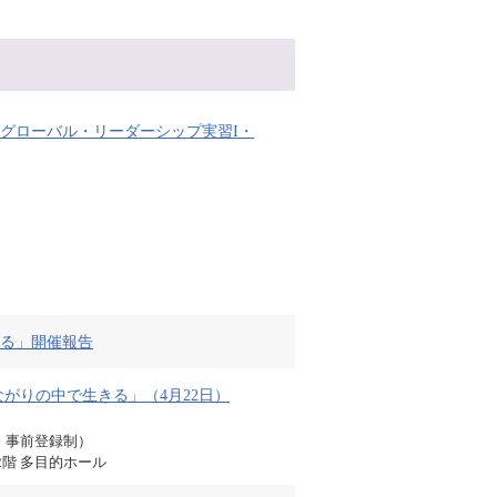
「グローバル・リーダーシップ実習I・
きる」開催報告
がりの中で生きる」（4月22日）
・事前登録制）
階 多目的ホール