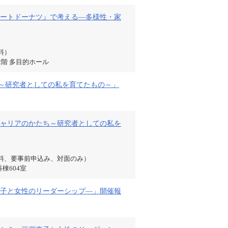
ートドーナツ』で考える—多様性・家
料）
階 多目的ホール
ち～研究者としての私を育てたもの～」
ャリアのかたち～研究者としての私を
料、要事前申込み、対面のみ）
棟604室
子と女性のリーダーシップ―」開催報