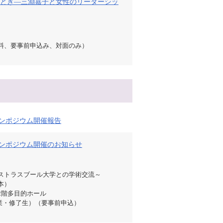
とき―三淵嘉子と女性のリーダーシッ
料、要事前申込み、対面のみ）
際シンポジウム開催報告
際シンポジウム開催のお知らせ
ストラスブール大学との学術交流～
日本）
2階多目的ホール
業・修了生）（要事前申込）