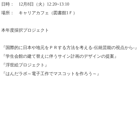
日時： 12月8日（火）12:20~13:10
場所： キャリアカフェ（図書館1Ｆ）
本年度採択プロジェクト
『国際的に日本や地元をＰＲする方法を考える-伝統芸能の視点から-』
『学生会館の建て替えに伴うサイン計画のデザインの提案』
『浮世絵プロジェクト』
『はんだラボ～電子工作でマスコットを作ろう～』